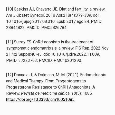
[10] Gaskins AJ, Chavarro JE. Diet and fertility: a review.
Am J Obstet Gynecol. 2018 Abr;218(4):379-389. doi:
10.1016/j.ajog.2017.08.010. Epub 2017 ago 24. PMID:
28844822; PMCID: PMC5826784.
[11] Surrey ES. GnRH agonists in the treatment of
symptomatic endometriosis: a review. F S Rep. 2022 Nov
21;4(2 Suppl):40-45. doi: 10.1016/j.xfre.2022.11.009.
PMID: 37223763; PMCID: PMC10201290.
[12] Donnez, J., & Dolmans, M. M. (2021). Endometriosis
and Medical Therapy: From Progestogens to
Progesterone Resistance to GnRH Antagonists: A
Review.
Revista de medicina clínica
,
10
(5), 1085.
https://doi.org/10.3390/jcm10051085