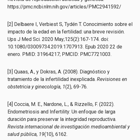
https://pmc.ncbi.nlm.nih.gov/articles/PMC2941592/
[2] Delbaere I, Verbiest S, Tydén T. Conocimiento sobre el
impacto de la edad en la fertilidad: una breve revisión.
Ups J Med Sci. 2020 May;125(2):167-174. doi:
10.1080/03009734.2019.1707913. Epub 2020 22 de
enero. PMID: 31964217; PMCID: PMC7721003.
[3] Quaas, A., y Dokras, A. (2008). Diagnóstico y
tratamiento de la infertilidad inexplicada.
Revisiones en
obstetricia y ginecología
,
1
(2), 69-76.
[4] Coccia, M. E., Nardone, L., & Rizzello, F. (2022).
Endometriosis and Infertility: Un enfoque de larga
duración para preservar la integridad reproductiva.
Revista internacional de investigación medioambiental y
salud pública
,
19
(10), 6162.