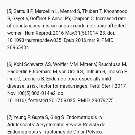
[5] Santulli P, Marcellin L, Menard S, Thubert T, Khoshnood
B, Gayet V, Goffinet F, Ancel PY, Chapron C. Increased rate
of spontaneous miscarriages in endometriosis-affected
women. Hum Reprod. 2016 May;31(5):1014-23. doi:
10.1093/humrep/dew035. Epub 2016 mar 9. PMID:
26965434.
[6] Kohl Schwartz AS, Wölfler MM, Mitter V, Rauchfuss M,
Haeberlin F, Eberhard M, von Orelli S, Imthurn B, Imesch P,
Fink D, Leeners B. Endometriosis, especially mild
disease: a risk factor for miscarriages. Fertil Steril. 2017
Nov;108(5):806-814.e2. doi:
10.1016/j.fertnstert.2017.08.025. PMID: 29079275.
[7] Yeung P, Gupta S, Gieg S. Endometriosis in
Adolescents: A Systematic Review. Revista de
Endometriosis y Trastornos de Dolor Pélvico.