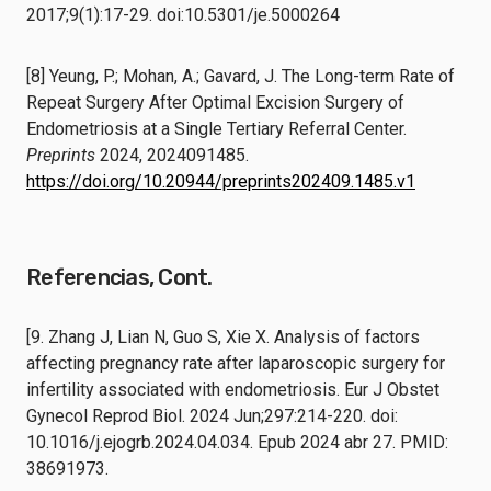
2017;9(1):17-29. doi:10.5301/je.5000264
[8] Yeung, P.; Mohan, A.; Gavard, J. The Long-term Rate of
Repeat Surgery After Optimal Excision Surgery of
Endometriosis at a Single Tertiary Referral Center.
Preprints
2024, 2024091485.
https://doi.org/10.20944/preprints202409.1485.v1
Referencias, Cont.
[9. Zhang J, Lian N, Guo S, Xie X. Analysis of factors
affecting pregnancy rate after laparoscopic surgery for
infertility associated with endometriosis. Eur J Obstet
Gynecol Reprod Biol. 2024 Jun;297:214-220. doi:
10.1016/j.ejogrb.2024.04.034. Epub 2024 abr 27. PMID:
38691973.