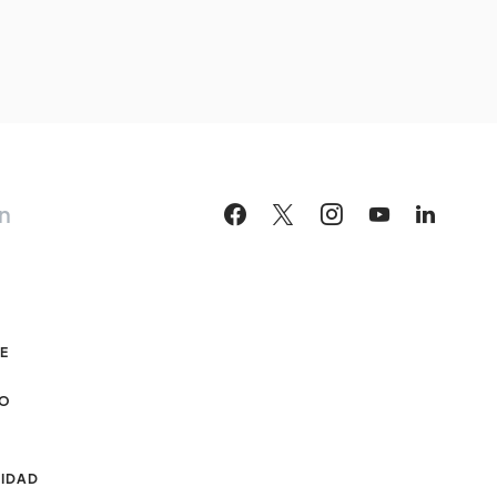
n
DE
CO
CIDAD