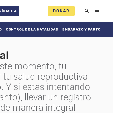
DONAR
RÍBASE A
D
CONTROL DE LA NATALIDAD
EMBARAZO Y PARTO
al
ste momento, tu
r tu salud reproductiva
. Y si estás intentando
nto), llevar un registro
d de manera integral