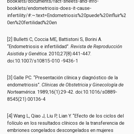
booklets/documents/fact-sheets-and-info-
booklets/endometriosis-does-it-cause-
infertility/#:~:text=Endometriosis%20puede%20influir%2
0en%20fertilidad%20en
[2] Bulletti C, Coccia ME, Battistoni S, Borini A.
“Endometriosis e infertilidad”.
Revista de Reproducción
Asistida y Genética
. 2010;27(8):441-447.
doi:10.1007/s10815-010 -9436-1
[3] Galle PC. “Presentación clínica y diagnóstico de la
endometriosis”.
Clínicas de Obstetricia y Ginecología de
Norteamérica
. 1989;16(1):29-42. doi:10.1016/s0889-
8545(21) 00136-4
[4] Wang L, Qiao J, Liu P, Lian Y. “Efecto de los ciclos del
folículo en los resultados clínicos de la transferencia de
embriones congelados descongelados en mujeres