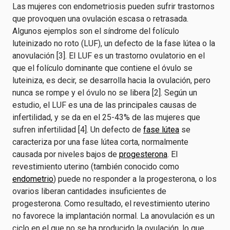
Las mujeres con endometriosis pueden sufrir trastornos
que provoquen una ovulación escasa o retrasada.
Algunos ejemplos son el síndrome del folículo
luteinizado no roto (LUF), un defecto de la fase lútea o la
anovulación [3]. El LUF es un trastorno ovulatorio en el
que el folículo dominante que contiene el óvulo se
luteiniza, es decir, se desarrolla hacia la ovulación, pero
nunca se rompe y el óvulo no se libera [2]. Según un
estudio, el LUF es una de las principales causas de
infertilidad, y se da en el 25-43% de las mujeres que
sufren infertilidad [4]. Un defecto de
fase lútea
se
caracteriza por una fase lútea corta, normalmente
causada por niveles bajos de
progesterona
. El
revestimiento uterino (también conocido como
endometrio
) puede no responder a la progesterona, o los
ovarios liberan cantidades insuficientes de
progesterona. Como resultado, el revestimiento uterino
no favorece la implantación normal. La anovulación es un
ciclo en el que no se ha producido la ovulación, lo que