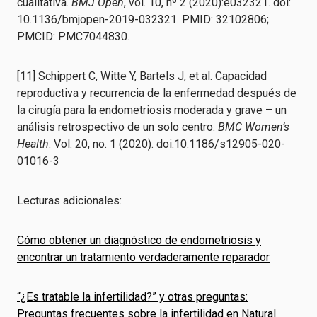
cualitativa.
BMJ Open
, vol. 10, nº 2 (2020):e032321. doi:
10.1136/bmjopen-2019-032321. PMID: 32102806;
PMCID: PMC7044830.
[11] Schippert C, Witte Y, Bartels J, et al. Capacidad
reproductiva y recurrencia de la enfermedad después de
la cirugía para la endometriosis moderada y grave – un
análisis retrospectivo de un solo centro.
BMC Women’s
Health
. Vol. 20, no. 1 (2020). doi:10.1186/s12905-020-
01016-3
Lecturas adicionales:
Cómo obtener un diagnóstico de endometriosis y
encontrar un tratamiento verdaderamente reparador
“¿Es tratable la infertilidad?” y otras preguntas:
Preguntas frecuentes sobre la infertilidad en Natural