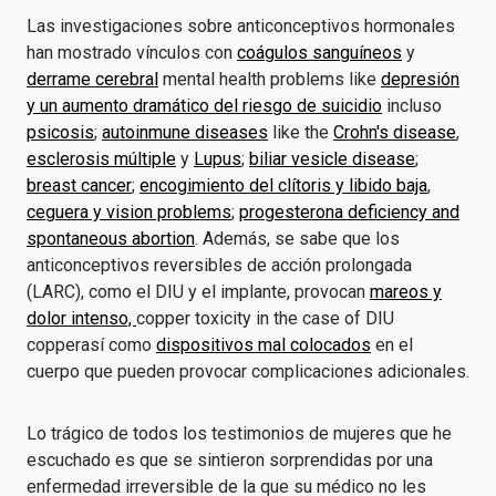
Las investigaciones sobre anticonceptivos hormonales
han mostrado vínculos con
coágulos sanguíneos
y
derrame cerebral
mental health problems like
depresión
y un aumento dramático del riesgo de suicidio
incluso
psicosis
;
autoinmune diseases
like the
Crohn's disease
,
esclerosis múltiple
y
Lupus
;
biliar vesicle disease
;
breast cancer
;
encogimiento del clítoris y libido baja
,
ceguera y
vision problems
;
progesterona deficiency and
spontaneous abortion
. Además, se sabe que los
anticonceptivos reversibles de acción prolongada
(LARC), como el DIU y el implante, provocan
mareos y
dolor intenso,
copper toxicity in the case of DIU
copper
así como
dispositivos mal colocados
en el
cuerpo que pueden provocar complicaciones adicionales.
Lo trágico de todos los testimonios de mujeres que he
escuchado es que se sintieron sorprendidas por una
enfermedad irreversible de la que su médico no les