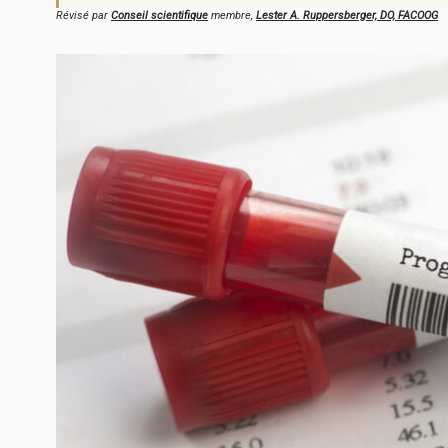
Révisé par
Conseil scientifique
membre,
Lester A. Ruppersberger, DO, FACOOG