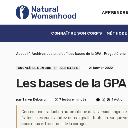
APPRENDR
CONNAÎTRE SON CORPS
MÉTHODES
Accueil
"
Archives des articles
"
Les bases de la GPA : Progestérone
21 janvier 2022
CONNAÎTRE SON CORPS
LES BASES
Les bases de la GPA
par
Taryn DeLong
7 lecture minute
1 Action
Ceci est une traduction automatique de la version originale
éviter les erreurs, veuillez nous signaler toute erreur qu
nous nous efforcerons de la corriger.