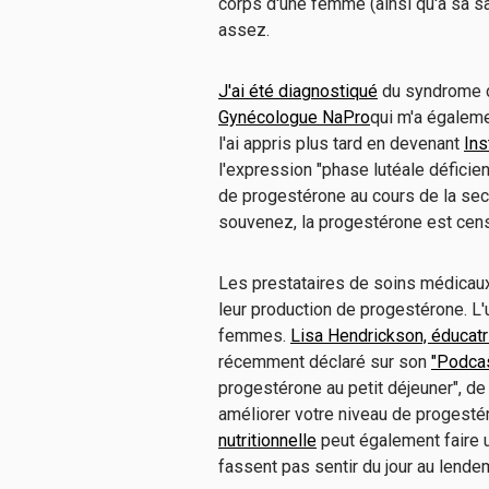
corps d'une femme (ainsi qu'à sa san
assez.
J'ai été diagnostiqué
du syndrome d
Gynécologue NaPro
qui m'a égaleme
l'ai appris plus tard en devenant
In
l'expression "phase lutéale déficie
de progestérone au cours de la sec
souvenez, la progestérone est cen
Les prestataires de soins médicau
leur production de progestérone. L'
femmes.
Lisa Hendrickson, éducatric
récemment déclaré sur son
"Podcas
progestérone au petit déjeuner", de
améliorer votre niveau de progesté
nutritionnelle
peut également faire u
fassent pas sentir du jour au lende