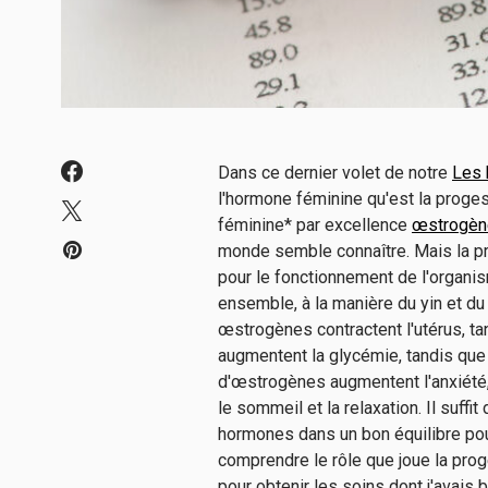
Dans ce dernier volet de notre
Les
l'hormone féminine qu'est la prog
féminine* par excellence
œstrogèn
monde semble connaître. Mais la pr
pour le fonctionnement de l'organis
ensemble, à la manière du yin et du
œstrogènes contractent l'utérus, t
augmentent la glycémie, tandis que
d'œstrogènes augmentent l'anxiété, 
le sommeil et la relaxation. Il suff
hormones dans un bon équilibre pour
comprendre le rôle que joue la pro
pour obtenir les soins dont j'avais