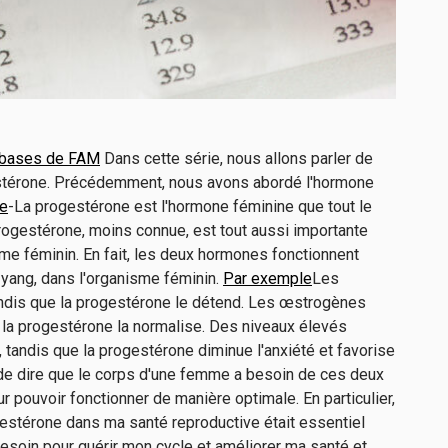
 bases de FAM
Dans cette série, nous allons parler de
estérone. Précédemment, nous avons abordé l'hormone
e
-La progestérone est l'hormone féminine que tout le
ogestérone, moins connue, est tout aussi importante
me féminin. En fait, les deux hormones fonctionnent
 yang, dans l'organisme féminin.
Par exemple
Les
andis que la progestérone le détend. Les œstrogènes
 la progestérone la normalise. Des niveaux élevés
tandis que la progestérone diminue l'anxiété et favorise
it de dire que le corps d'une femme a besoin de ces deux
 pouvoir fonctionner de manière optimale. En particulier,
gestérone dans ma santé reproductive était essentiel
 besoin pour guérir mon cycle et améliorer ma santé et