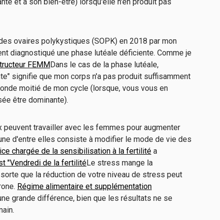
té et à son bien-être) lorsqu'elle n'en produit pas
es ovaires polykystiques (SOPK) en 2018 par mon
nt diagnostiqué une phase lutéale déficiente. Comme je
structeur FEMM
Dans le cas de la phase lutéale,
nte" signifie que mon corps n'a pas produit suffisamment
onde moitié de mon cycle (lorsque, vous vous en
sée être dominante).
x peuvent travailler avec les femmes pour augmenter
une d'entre elles consiste à modifier le mode de vie des
e chargée de la sensibilisation à la fertilité
a
t "Vendredi de la fertilité
Le stress mange la
 sorte que la réduction de votre niveau de stress peut
rone.
Régime alimentaire et supplémentation
ne grande différence, bien que les résultats ne se
main.