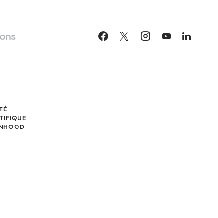
ions
S
TÉ
TIFIQUE
ANHOOD