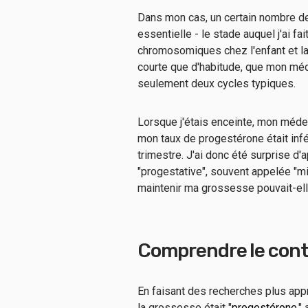
Dans mon cas, un certain nombre de
essentielle - le stade auquel j'ai 
chromosomiques chez l'enfant et la 
courte que d'habitude, que mon méde
seulement deux cycles typiques.
Lorsque j'étais enceinte, mon méde
mon taux de progestérone était infér
trimestre. J'ai donc été surprise d'a
"progestative", souvent appelée "m
maintenir ma grossesse pouvait-ell
Comprendre le cont
En faisant des recherches plus appr
la grossesse était "
progestérone
," 