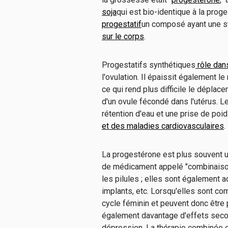
soja
qui est bio-identique à la proge
progestatif
un composé ayant une st
sur le corps
.
Progestatifs synthétiques
rôle dan
l'ovulation. Il épaissit également l
ce qui rend plus difficile le dépla
d'un ovule fécondé dans l'utérus. L
rétention d'eau et une prise de poid
et des maladies cardiovasculaires
.
La progestérone est plus souvent 
de médicament appelé "combinaison
les pilules ; elles sont également a
implants, etc. Lorsqu'elles sont c
cycle féminin et peuvent donc être 
également davantage d'effets second
dépression. La thérapie combinée e