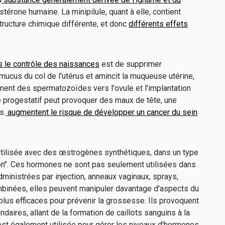
stérone humaine. La minipilule, quant à elle, contient
ructure chimique différente, et donc
différents effets
s le contrôle des naissances
est de supprimer
e mucus du col de l'utérus et amincit la muqueuse utérine,
cement des spermatozoïdes vers l'ovule et l'implantation
e progestatif peut provoquer des maux de tête, une
s.
augmentent le risque de développer un cancer du sein
utilisée avec des œstrogènes synthétiques, dans un type
". Ces hormones ne sont pas seulement utilisées dans
dministrées par injection, anneaux vaginaux, sprays,
ombinées, elles peuvent manipuler davantage d'aspects du
plus efficaces pour prévenir la grossesse. Ils provoquent
aires, allant de la formation de caillots sanguins à la
st également utilisée pour gérer les niveaux d'hormones