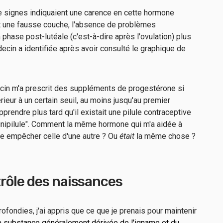
 signes indiquaient une carence en cette hormone
fait une fausse couche, l'absence de problèmes
phase post-lutéale (c'est-à-dire après l'ovulation) plus
cin a identifiée après avoir consulté le graphique de
cin m'a prescrit des suppléments de progestérone si
ieur à un certain seuil, au moins jusqu'au premier
pprendre plus tard qu'il existait une pilule contraceptive
inipilule". Comment la même hormone qui m'a aidée à
e empêcher celle d'une autre ? Ou
était
la même chose ?
rôle des naissances
ofondies, j'ai appris que ce que je prenais pour maintenir
a
substance généralement dérivée de l'igname et du