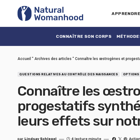
APPRENDR
CONNAÎTRE SON CORPS
MÉTHODES
Accueil
"
Archives des articles
"
Connaître les œstrogènes et progestat
QUESTIONS RELATIVES AU CONTRÔLE DES NAISSANCES
OPTIONS
Connaître les œstr
progestatifs synthé
leurs effets sur not
par
Lindsay Schlegel
4 lecture minute
Actio