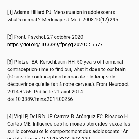
[1] Adams Hillard PJ. Menstruation in adolescents :
what's normal ? Medscape J Med. 2008;10(12):295.
[2] Front. Psychol. 27 octobre 2020
https://doi.org/10.3389/fpsyg.2020.556577
[3] Pletzer BA, Kerschbaum HH. 50 years of hormonal
contraception-time to find out, what it does to our brain
(50 ans de contraception hormonale - le temps de
découvrir ce qu'elle fait à notre cerveau). Front Neurosci.
2014;8:256. Publié le 21 août 2014.
doi:10.3389/fnins.2014.00256
[4] Vigil P, Del Río JP, Carrera B, ArÁnguiz FC, Rioseco H,
Cortés ME. Influence des hormones stéroïdes sexuelles
sur le cerveau et le comportement des adolescents : An
update. Linacre Q. 2016;83(3):308-329.