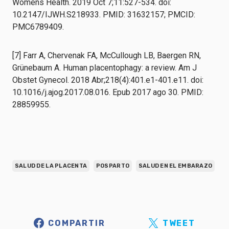
Womens Health. 2019 Oct 7;11:527-534. doi:
10.2147/IJWH.S218933. PMID: 31632157; PMCID:
PMC6789409.
[7] Farr A, Chervenak FA, McCullough LB, Baergen RN,
Grünebaum A. Human placentophagy: a review. Am J
Obstet Gynecol. 2018 Abr;218(4):401.e1-401.e11. doi:
10.1016/j.ajog.2017.08.016. Epub 2017 ago 30. PMID:
28859955.
SALUD DE LA PLACENTA
POSPARTO
SALUD EN EL EMBARAZO
COMPARTIR
TWEET