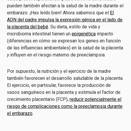
pueden
también
afectan a la salud de la madre durante el
embarazo. ¡Has leído bien! Ahora sabemos que el
El
ADN del padre impulsa la expresión génica en el lado de
la placenta del bebé
. Su dieta, estilo de vida y
microbioma intestinal tienen un
epigenética
impacto
(diferencias en cómo se expresan los genes en función
de las influencias ambientales) en la salud de la placenta
y
influyen en el riesgo materno de preeclampsia.
Por supuesto, la nutrición y el ejercicio de la madre
también favorecen el desarrollo saludable de la placenta.
El ejercicio, en particular, favorece la producción de
vasos sanguíneos en la placenta y estimula el factor de
crecimiento placentario (FCP),
reducir potencialmente el
riesgo de complicaciones como la preeclampsia durante
el embarazo
.