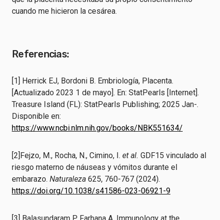
cuando me hicieron la cesárea.
Referencias:
[1] Herrick EJ, Bordoni B. Embriología, Placenta.
[Actualizado 2023 1 de mayo]. En: StatPearls [Internet].
Treasure Island (FL): StatPearls Publishing; 2025 Jan-.
Disponible en:
https://www.ncbi.nlm.nih.gov/books/NBK551634/
[2]Fejzo, M., Rocha, N., Cimino, I.
et al.
GDF15 vinculado al
riesgo materno de náuseas y vómitos durante el
embarazo.
Naturaleza
625, 760-767 (2024).
https://doi.org/10.1038/s41586-023-06921-9
[3] Balasundaram P, Farhana A. Immunology at the