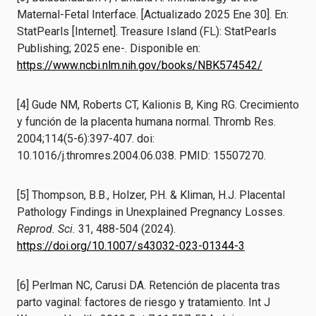
Maternal-Fetal Interface. [Actualizado 2025 Ene 30]. En:
StatPearls [Internet]. Treasure Island (FL): StatPearls
Publishing; 2025 ene-. Disponible en:
https://www.ncbi.nlm.nih.gov/books/NBK574542/
[4] Gude NM, Roberts CT, Kalionis B, King RG. Crecimiento
y función de la placenta humana normal. Thromb Res.
2004;114(5-6):397-407. doi:
10.1016/j.thromres.2004.06.038. PMID: 15507270.
[5] Thompson, B.B., Holzer, P.H. & Kliman, H.J. Placental
Pathology Findings in Unexplained Pregnancy Losses.
Reprod. Sci.
31, 488-504 (2024).
https://doi.org/10.1007/s43032-023-01344-3
[6] Perlman NC, Carusi DA. Retención de placenta tras
parto vaginal: factores de riesgo y tratamiento. Int J