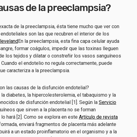
ausas de la preeclampsia?
xacta de la preeclampsia, ésta tiene mucho que ver con
s endoteliales son las que recubren el interior de los
Cleveland
En la preeclampsia, esta fina capa celular ayuda
a sangre, formar coágulos, impedir que las toxinas lleguen
n de los tejidos y dilatar o constreñir los vasos sanguíneos
1]. Cuando el endotelio no regula correctamente, puede
 que caracteriza a la preeclampsia.
on las causas de la disfunción endotelial?
 diabetes, la hipercolesterolemia, el tabaquismo y la
nocidos de disfunción endotelial [1]. Según la
Servicio
uíneos que sirven a la placenta no se forman
 lo hará [2]. Como se explora en este
Artículo de revista
n formada, enviará fragmentos de placenta más adelante
buirá a un estado proinflamatorio en el organismo y a la