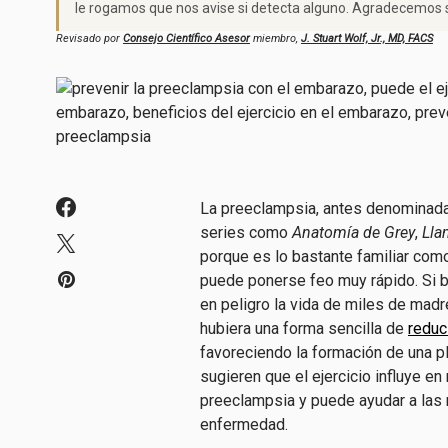
le rogamos que nos avise si detecta alguno. Agradecemos s
Revisado por
Consejo Científico Asesor
miembro,
J. Stuart Wolf, Jr., MD, FACS
La preeclampsia, antes denominada
series como
Anatomía de Grey
,
Lla
porque es lo bastante familiar como
puede ponerse feo muy rápido. Si b
en peligro la vida de miles de mad
hubiera una forma sencilla de
reduc
favoreciendo la formación de una p
sugieren que el ejercicio influye en
preeclampsia y puede ayudar a las 
enfermedad.