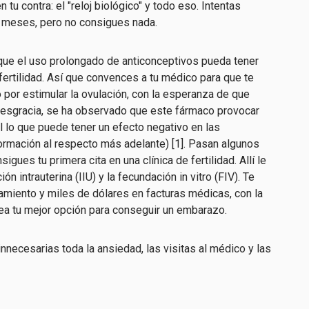
tu contra: el "reloj biológico" y todo eso. Intentas
 meses, pero no consigues nada.
que el uso prolongado de anticonceptivos pueda tener
ertilidad. Así que convences a tu médico para que te
 por estimular la ovulación, con la esperanza de que
r desgracia, se ha observado que este fármaco
provocar
l
lo que puede tener un efecto negativo en las
rmación al respecto más adelante) [1].
Pasan algunos
gues tu primera cita en una clínica de fertilidad. Allí le
n intrauterina (IIU) y la fecundación in vitro (FIV). Te
amiento y miles de dólares en facturas médicas, con la
a tu mejor opción para conseguir un embarazo.
necesarias toda la ansiedad, las visitas al médico y las