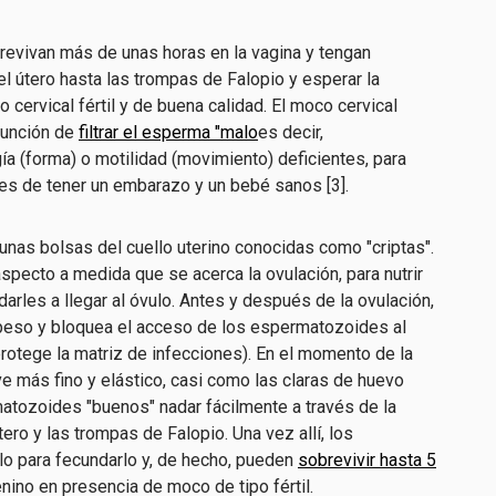
evivan más de unas horas en la vagina y tengan
el útero hasta las trompas de Falopio y esperar la
 cervical fértil y de buena calidad. El moco cervical
función de
filtrar el esperma "malo
es decir,
 (forma) o motilidad (movimiento) deficientes, para
es de tener un embarazo y un bebé sanos [3].
unas bolsas del cuello uterino conocidas como "criptas".
pecto a medida que se acerca la ovulación, para nutrir
rles a llegar al óvulo. Antes y después de la ovulación,
eso y bloquea el acceso de los espermatozoides al
otege la matriz de infecciones). En el momento de la
ve más fino y elástico, casi como las claras de huevo
matozoides "buenos" nadar fácilmente a través de la
útero y las trompas de Falopio. Una vez allí, los
o para fecundarlo y, de hecho, pueden
sobrevivir hasta 5
nino en presencia de moco de tipo fértil.