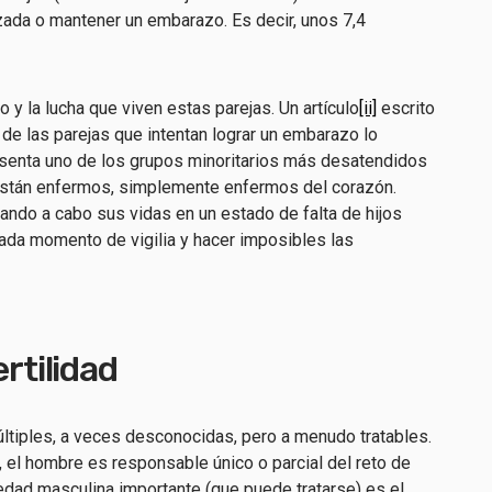
ada o mantener un embarazo. Es decir, unos 7,4
o y la lucha que viven estas parejas. Un artículo
[ii]
escrito
de las parejas que intentan lograr un embarazo lo
resenta uno de los grupos minoritarios más desatendidos
 están enfermos, simplemente enfermos del corazón.
vando a cabo sus vidas en un estado de falta de hijos
cada momento de vigilia y hacer imposibles las
ertilidad
últiples, a veces desconocidas, pero a menudo tratables.
, el hombre es responsable único o parcial del reto de
ad masculina importante (que puede tratarse) es el