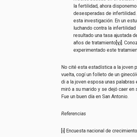
la fertilidad, ahora disponem
desesperadas de infertilidad
esta investigación. En un est
luchando contra la infertilid
resultado una tasa ajustada d
años de tratamiento
[vi]
. Cono
experimentado este tratamien
No cité esta estadística a la joven
vuelta, cogí un folleto de un ginec
di a la joven esposa unas palabras 
miró a su marido y se dejó caer en
Fue un buen día en San Antonio.
Referencias
[i]
Encuesta nacional de crecimiento