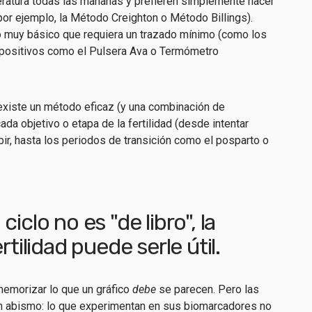
atura todas las mañanas y prefieren simplemente hacer
por ejemplo, la
Método Creighton
o
Método Billings
).
muy básico que requiera un trazado mínimo (como los
positivos como el
Pulsera Ava
o
Termómetro
existe un método eficaz (y una combinación de
da objetivo o etapa de la fertilidad (desde intentar
bir, hasta los periodos de transición como el posparto o
iclo no es "de libro", la
rtilidad puede serle útil.
memorizar lo que un gráfico
debe
se parecen. Pero las
n abismo: lo que experimentan en sus biomarcadores no