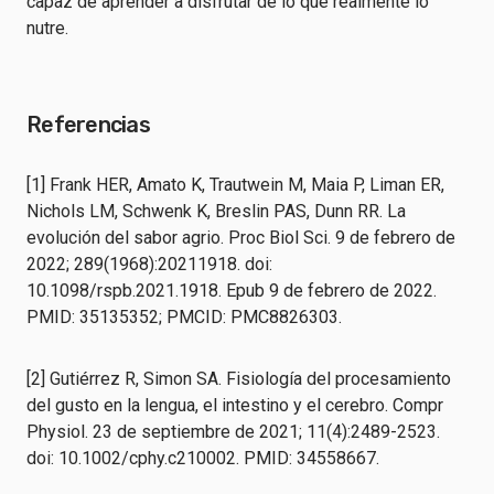
capaz de aprender a disfrutar de lo que realmente lo
nutre.
Referencias
[1] Frank HER, Amato K, Trautwein M, Maia P, Liman ER,
Nichols LM, Schwenk K, Breslin PAS, Dunn RR. La
evolución del sabor agrio. Proc Biol Sci. 9 de febrero de
2022; 289(1968):20211918. doi:
10.1098/rspb.2021.1918. Epub 9 de febrero de 2022.
PMID: 35135352; PMCID: PMC8826303.
[2] Gutiérrez R, Simon SA. Fisiología del procesamiento
del gusto en la lengua, el intestino y el cerebro. Compr
Physiol. 23 de septiembre de 2021; 11(4):2489-2523.
doi: 10.1002/cphy.c210002. PMID: 34558667.