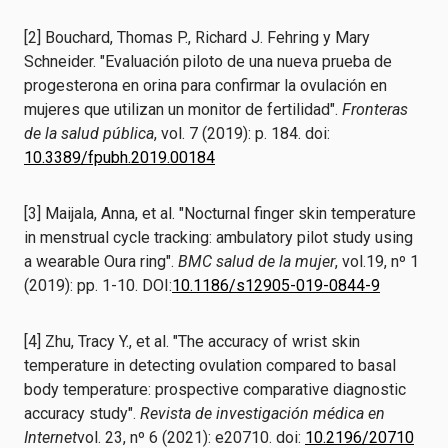
[2] Bouchard, Thomas P., Richard J. Fehring y Mary
Schneider. "Evaluación piloto de una nueva prueba de
progesterona en orina para confirmar la ovulación en
mujeres que utilizan un monitor de fertilidad".
Fronteras
de la salud pública
, vol. 7 (2019): p. 184. doi:
10.3389/fpubh.2019.00184
[3] Maijala, Anna, et al. "Nocturnal finger skin temperature
in menstrual cycle tracking: ambulatory pilot study using
a wearable Oura ring".
BMC salud de la mujer
, vol.19, nº 1
(2019): pp. 1-10. DOI:
10.1186/s12905-019-0844-9
[4] Zhu, Tracy Y., et al. "The accuracy of wrist skin
temperature in detecting ovulation compared to basal
body temperature: prospective comparative diagnostic
accuracy study".
Revista de investigación médica en
Internet
vol. 23, nº 6 (2021): e20710. doi:
10.2196/20710