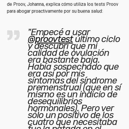
de Proov, Johanna, explica cómo utiliza los tests Proov
para abogar proactivamente por su buena salud:
"Empecé a usar
@proovtest
último ciclo
y descubrí que mi
calidad de ovulación
era bastante baja.
Había sospechado que
era así por mis
síntomas del síndrome
premenstrual (que en sí
mismo es un indicio de
desequilibrios
hormonales). Pero ver
sólo un positivo de los
cuatro que necesitaba
fue la patada en el