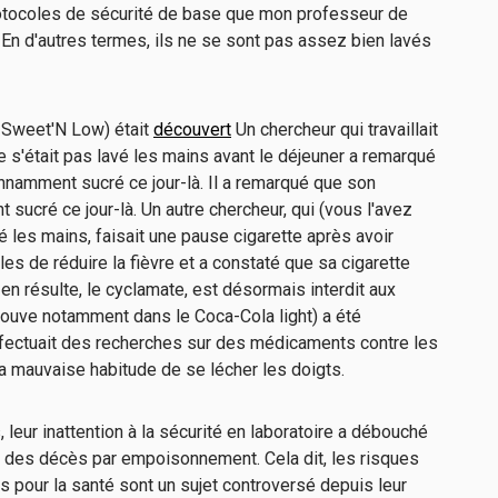
rotocoles de sécurité de base que mon professeur de
 En d'autres termes, ils ne se sont pas assez bien lavés
s Sweet'N Low) était
découvert
Un chercheur qui travaillait
e s'était pas lavé les mains avant le déjeuner a remarqué
nnamment sucré ce jour-là. Il a remarqué que son
sucré ce jour-là. Un autre chercheur, qui (vous l'avez
vé les mains, faisait une pause cigarette après avoir
s de réduire la fièvre et a constaté que sa cigarette
i en résulte, le cyclamate, est désormais interdit aux
trouve notamment dans le Coca-Cola light) a été
effectuait des recherches sur des médicaments contre les
la mauvaise habitude de se lécher les doigts.
eur inattention à la sécurité en laboratoire a débouché
ur des décès par empoisonnement. Cela dit, les risques
ls pour la santé sont un sujet controversé depuis leur