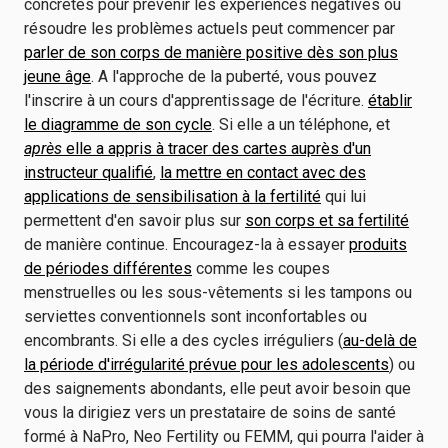
concrètes pour prévenir les expériences négatives ou
résoudre les problèmes actuels peut commencer par
parler de son corps de manière positive dès son plus
jeune âge
. A l'approche de la puberté, vous pouvez
l'inscrire à un cours d'apprentissage de l'écriture.
établir
le diagramme de son cycle
. Si elle a un téléphone, et
après
elle a appris à tracer des cartes auprès d'un
instructeur qualifié
,
la mettre en contact avec des
applications de sensibilisation à la fertilité
qui lui
permettent d'en savoir plus sur
son corps et sa fertilité
de manière continue. Encouragez-la à essayer
produits
de périodes différentes
comme les coupes
menstruelles ou les sous-vêtements si les tampons ou
serviettes conventionnels sont inconfortables ou
encombrants. Si elle a des cycles irréguliers (
au-delà de
la période d'irrégularité prévue pour les adolescents
) ou
des saignements abondants, elle peut avoir besoin que
vous la dirigiez vers un prestataire de soins de santé
formé à NaPro, Neo Fertility ou FEMM, qui pourra l'aider à