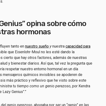
s.
 Genius” opina sobre cómo
stras hormonas
fluyen tanto en
nuestro sueño
y
nuestra
capacidad para
sible que Eisenlohr-Moul no les esté dando la
es cierto que hay otros factores, además de nuestras
lud y bienestar diarios. Así que, tal vez la pregunta que
ía respetar nuestro entorno hormonal en un día
 mensajeros químicos invisibles se apoderen de
isis más práctico y reflexivo que he visto sobre este
inistra tu tiempo como un genio perezoso
, por Kendra
e Lazy Genius”.”
 del genio perezoso,
abogaba por ser un “genio” en las