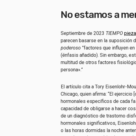
No estamos a me
Septiembre de 2023
TIEMPO
pieza
parecen basarse en la suposición 
poderoso
”factores que influyen e
(énfasis añadido). Sin embargo, esta
multitud de otros factores fisiológ
persona».”
El artículo cita a Tory Eisenlohr-Mou
Chicago, quien afirma: “El ejercici
hormonales específicos de cada fase
capacidad de obligarse a hacer cos
de un diagnóstico de trastorno dis
hormonales significativos, Eisenloh
o las horas dormidas la noche anter