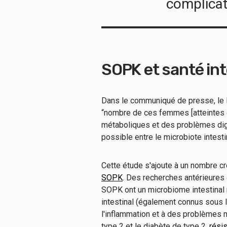
complicat
SOPK et santé int
Dans le communiqué de presse, le Dr
“nombre de ces femmes [atteintes
métaboliques et des problèmes dige
possible entre le microbiote intestin
Cette étude s'ajoute à un nombre c
SOPK
. Des recherches antérieures
SOPK ont un microbiome intestinal 
intestinal (également connus sous 
l'inflammation et à des problèmes m
type 2 et le diabète de type 2.
résis