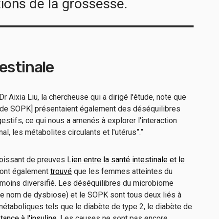
ions de la grossesse.
estinale
 Aixia Liu, la chercheuse qui a dirigé l'étude, note que
 de SOPK] présentaient également des déséquilibres
stifs, ce qui nous a amenés à explorer l'interaction
al, les métabolites circulants et l'utérus”.”
roissant de preuves
Lien entre la santé intestinale et le
 ont également
trouvé
que les femmes atteintes du
moins diversifié. Les déséquilibres du microbiome
le nom de dysbiose) et le SOPK sont tous deux liés à
étaboliques tels que le diabète de type 2, le diabète de
tance à l'insuline
. Les causes ne sont pas encore