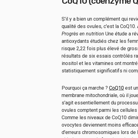
CoQ10 (coenzyme Q
S'il y a bien un complément qui revi
qualité des ovules, c'est la CoQ10.
Progrès en nutrition
Une étude a rév
antioxydants étudiés chez les femm
risque 2,22 fois plus élevé de gros
résultats de six essais contrôlés 
inositol et les vitamines ont montré
statistiquement significatifs ni co
Pourquoi ça marche ?
CoQ10
est un
membrane mitochondriale, où il joue 
s'agit essentiellement du processus
ovules comptent parmi les cellules
Comme les niveaux de CoQ10 diminu
ovocytes deviennent moins efficac
d'erreurs chromosomiques lors de l