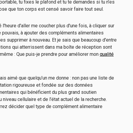
portable, tu fixes le plafond et tu te demandes si tu n’es
ose que ton corps est censé savoir faire tout seul.
 l'heure d'aller me coucher plus d'une fois, à cliquer sur
e je pouvais, à ajouter des compléments alimentaires
es supprimer à nouveau. Et je sais que beaucoup d'entre
tions qui atterrissent dans ma boîte de réception sont
a même : Que puis-je prendre pour améliorer mon
qualité
urais aimé que quelqu’un me donne : non pas une liste de
ntation rigoureuse et fondée sur des données
entaires qui bénéficient du plus grand soutien
u niveau cellulaire et de l’état actuel de la recherche.
rrez décider quel type de complément alimentaire