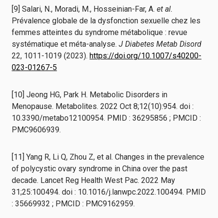
[9] Salari, N., Moradi, M., Hosseinian-Far, A.
et al.
Prévalence globale de la dysfonction sexuelle chez les
femmes atteintes du syndrome métabolique : revue
systématique et méta-analyse.
J Diabetes Metab Disord
22, 1011-1019 (2023).
https://doi.org/10.1007/s40200-
023-01267-5
[10] Jeong HG, Park H. Metabolic Disorders in
Menopause. Metabolites. 2022 Oct 8;12(10):954. doi :
10.3390/metabo12100954. PMID : 36295856 ; PMCID :
PMC9606939.
[11] Yang R, Li Q, Zhou Z, et al. Changes in the prevalence
of polycystic ovary syndrome in China over the past
decade. Lancet Reg Health West Pac. 2022 May
31;25:100494. doi : 10.1016/j.lanwpc.2022.100494. PMID
: 35669932 ; PMCID : PMC9162959.