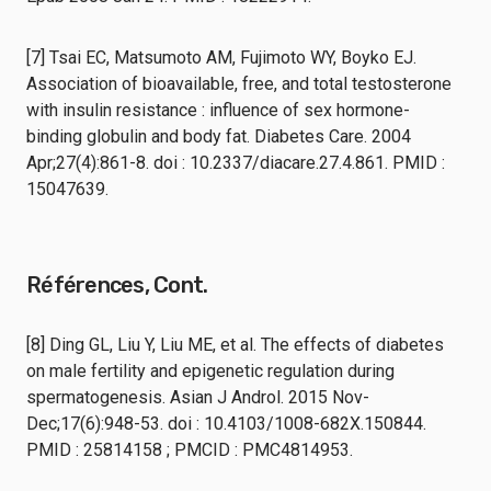
[7] Tsai EC, Matsumoto AM, Fujimoto WY, Boyko EJ.
Association of bioavailable, free, and total testosterone
with insulin resistance : influence of sex hormone-
binding globulin and body fat. Diabetes Care. 2004
Apr;27(4):861-8. doi : 10.2337/diacare.27.4.861. PMID :
15047639.
Références, Cont.
[8] Ding GL, Liu Y, Liu ME, et al. The effects of diabetes
on male fertility and epigenetic regulation during
spermatogenesis. Asian J Androl. 2015 Nov-
Dec;17(6):948-53. doi : 10.4103/1008-682X.150844.
PMID : 25814158 ; PMCID : PMC4814953.