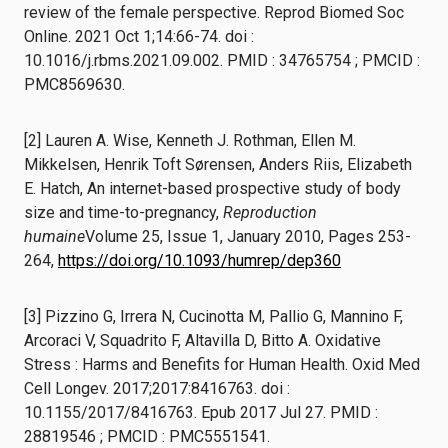
review of the female perspective. Reprod Biomed Soc
Online. 2021 Oct 1;14:66-74. doi :
10.1016/j.rbms.2021.09.002. PMID : 34765754 ; PMCID :
PMC8569630.
[2] Lauren A. Wise, Kenneth J. Rothman, Ellen M.
Mikkelsen, Henrik Toft Sørensen, Anders Riis, Elizabeth
E. Hatch, An internet-based prospective study of body
size and time-to-pregnancy,
Reproduction
humaine
Volume 25, Issue 1, January 2010, Pages 253-
264,
https://doi.org/10.1093/humrep/dep360
[3] Pizzino G, Irrera N, Cucinotta M, Pallio G, Mannino F,
Arcoraci V, Squadrito F, Altavilla D, Bitto A. Oxidative
Stress : Harms and Benefits for Human Health. Oxid Med
Cell Longev. 2017;2017:8416763. doi :
10.1155/2017/8416763. Epub 2017 Jul 27. PMID :
28819546 ; PMCID : PMC5551541.