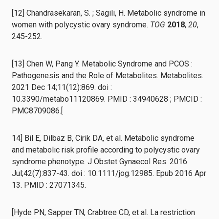
[12] Chandrasekaran, S. ; Sagili, H. Metabolic syndrome in
women with polycystic ovary syndrome.
TOG
2018
,
20
,
245-252.
[13] Chen W, Pang Y. Metabolic Syndrome and PCOS :
Pathogenesis and the Role of Metabolites. Metabolites.
2021 Dec 14;11(12):869. doi :
10.3390/metabo11120869. PMID : 34940628 ; PMCID :
PMC8709086.[
14] Bil E, Dilbaz B, Cirik DA, et al. Metabolic syndrome
and metabolic risk profile according to polycystic ovary
syndrome phenotype. J Obstet Gynaecol Res. 2016
Jul;42(7):837-43. doi : 10.1111/jog.12985. Epub 2016 Apr
13. PMID : 27071345.
[Hyde PN, Sapper TN, Crabtree CD, et al. La restriction