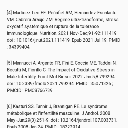
[4] Martínez Leo EE, Peñafiel AM, Hernández Escalante
VM, Cabrera Araujo ZM. Régime ultra-transformé, stress
oxydatif systémique et rupture de la tolérance
immunologique. Nutrition. 2021 Nov-Dec;91-92:111419.
doi : 10.1016/j.nut.2021.111419. Epub 2021 Jul 19. PMID
: 34399404.
[5] Mannucci A, Argento FR, Fini E, Coccia ME, Taddei N,
Becatti M, Fiorillo C. The Impact of Oxidative Stress in
Male Infertility. Front Mol Biosci. 2022 Jan 5;8:799294.
doi : 10.3389/fmolb.2021.799294. PMID : 35071326 ;
PMCID : PMC8766739.
[6] Kasturi SS, Tannir J, Brannigan RE. Le syndrome
métabolique et l'infertilité masculine. J Androl. 2008
May-Jun;29(3):251-9. doi : 10.2164/jandrol.107.003731.
Epub 2008 Jan 24. PMID : 18222914.