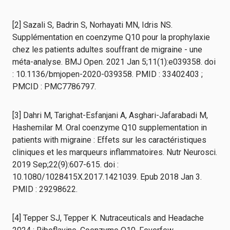
[2] Sazali S, Badrin S, Norhayati MN, Idris NS.
Supplémentation en coenzyme Q10 pour la prophylaxie
chez les patients adultes souffrant de migraine - une
méta-analyse. BMJ Open. 2021 Jan 5;11(1):e039358. doi
: 10.1136/bmjopen-2020-039358. PMID : 33402403 ;
PMCID : PMC7786797.
[3] Dahri M, Tarighat-Esfanjani A, Asghari-Jafarabadi M,
Hashemilar M. Oral coenzyme Q10 supplementation in
patients with migraine : Effets sur les caractéristiques
cliniques et les marqueurs inflammatoires. Nutr Neurosci.
2019 Sep;22(9):607-615. doi :
10.1080/1028415X.2017.1421039. Epub 2018 Jan 3.
PMID : 29298622.
[4] Tepper SJ, Tepper K. Nutraceuticals and Headache