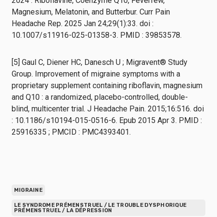
2024 : Riboflavine, Coenzyme Q10, Feverfew,
Magnesium, Melatonin, and Butterbur. Curr Pain
Headache Rep. 2025 Jan 24;29(1):33. doi :
10.1007/s11916-025-01358-3. PMID : 39853578.
[5] Gaul C, Diener HC, Danesch U ; Migravent® Study
Group. Improvement of migraine symptoms with a
proprietary supplement containing riboflavin, magnesium
and Q10 : a randomized, placebo-controlled, double-
blind, multicenter trial. J Headache Pain. 2015;16:516. doi
: 10.1186/s10194-015-0516-6. Epub 2015 Apr 3. PMID :
25916335 ; PMCID : PMC4393401.
MIGRAINE
LE SYNDROME PRÉMENSTRUEL / LE TROUBLE DYSPHORIQUE
PRÉMENSTRUEL / LA DÉPRESSION