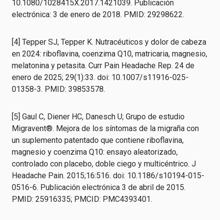
10.1080/1028415X.2017.1421039. Publicación
electrónica: 3 de enero de 2018. PMID: 29298622.
[4] Tepper SJ, Tepper K. Nutracéuticos y dolor de cabeza
en 2024: riboflavina, coenzima Q10, matricaria, magnesio,
melatonina y petasita. Curr Pain Headache Rep. 24 de
enero de 2025; 29(1):33. doi: 10.1007/s11916-025-
01358-3. PMID: 39853578.
[5] Gaul C, Diener HC, Danesch U; Grupo de estudio
Migravent®. Mejora de los síntomas de la migraña con
un suplemento patentado que contiene riboflavina,
magnesio y coenzima Q10: ensayo aleatorizado,
controlado con placebo, doble ciego y multicéntrico. J
Headache Pain. 2015;16:516. doi: 10.1186/s10194-015-
0516-6. Publicación electrónica 3 de abril de 2015.
PMID: 25916335; PMCID: PMC4393401.