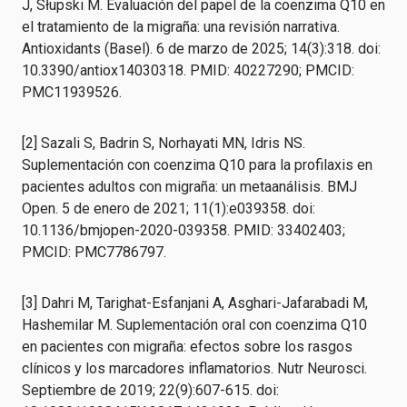
J, Słupski M. Evaluación del papel de la coenzima Q10 en
el tratamiento de la migraña: una revisión narrativa.
Antioxidants (Basel). 6 de marzo de 2025; 14(3):318. doi:
10.3390/antiox14030318. PMID: 40227290; PMCID:
PMC11939526.
[2] Sazali S, Badrin S, Norhayati MN, Idris NS.
Suplementación con coenzima Q10 para la profilaxis en
pacientes adultos con migraña: un metaanálisis. BMJ
Open. 5 de enero de 2021; 11(1):e039358. doi:
10.1136/bmjopen-2020-039358. PMID: 33402403;
PMCID: PMC7786797.
[3] Dahri M, Tarighat-Esfanjani A, Asghari-Jafarabadi M,
Hashemilar M. Suplementación oral con coenzima Q10
en pacientes con migraña: efectos sobre los rasgos
clínicos y los marcadores inflamatorios. Nutr Neurosci.
Septiembre de 2019; 22(9):607-615. doi: