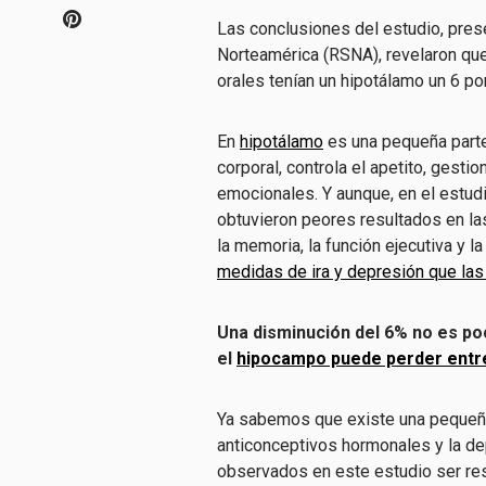
Las conclusiones del estudio, pres
Norteamérica (RSNA), revelaron que
orales tenían un hipotálamo un 6 p
En
hipotálamo
es una pequeña parte
corporal, controla el apetito, gest
emocionales. Y aunque, en el estud
obtuvieron peores resultados en la
la memoria, la función ejecutiva y l
medidas de ira y depresión que la
Una disminución del 6% no es po
el
hipocampo puede perder entre 
Ya sabemos que existe una pequeña,
anticonceptivos hormonales y la de
observados en este estudio ser re