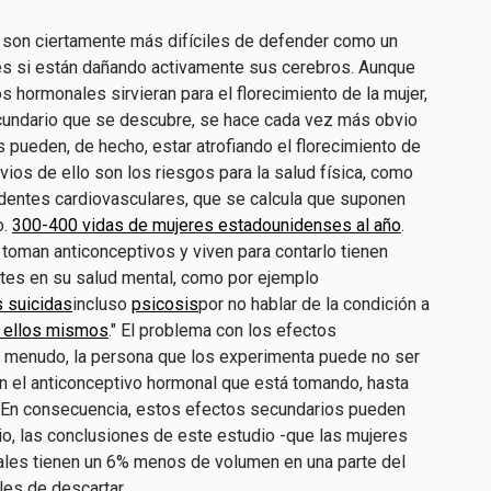
 son ciertamente más difíciles de defender como un
es si están dañando activamente sus cerebros. Aunque
s hormonales sirvieran para el florecimiento de la mujer,
cundario que se descubre, se hace cada vez más obvio
 pueden, de hecho, estar atrofiando el florecimiento de
ios de ello son los riesgos para la salud física, como
dentes cardiovasculares, que se calcula que suponen
o.
300-400 vidas de mujeres estadounidenses al año
.
toman anticonceptivos y viven para contarlo tienen
es en su salud mental, como por ejemplo
 suicidas
incluso
psicosis
por no hablar de la condición a
e ellos mismos
." El problema con los efectos
a menudo, la persona que los experimenta puede no ser
n el anticonceptivo hormonal que está tomando, hasta
io. En consecuencia, estos efectos secundarios pueden
bio, las conclusiones de este estudio -que las mujeres
les tienen un 6% menos de volumen en una parte del
les de descartar.