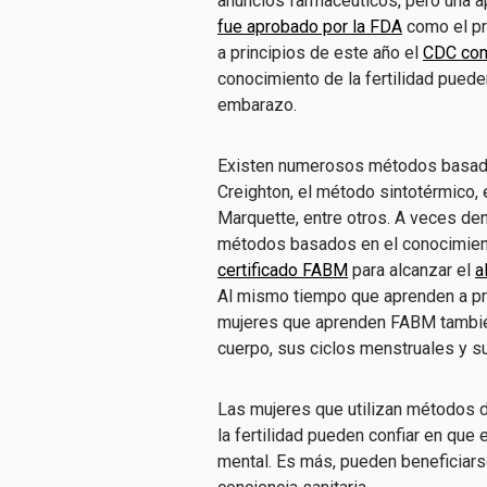
anuncios farmacéuticos, pero una 
fue aprobado por la FDA
como el pri
a principios de este año el
CDC com
conocimiento de la fertilidad puede
embarazo.
Existen numerosos métodos basados
Creighton, el método sintotérmico, 
Marquette, entre otros. A veces den
métodos basados en el conocimient
certificado FABM
para alcanzar el
a
Al mismo tiempo que aprenden a pract
mujeres que aprenden FABM tambié
cuerpo, sus ciclos menstruales y su
Las mujeres que utilizan métodos d
la fertilidad pueden confiar en que
mental. Es más, pueden beneficiarse