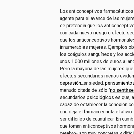
Los anticonceptivos farmacéuticos
agente para el avance de las mujer
se pretendía que los anticonceptivo
con cada nuevo riesgo o efecto se
que los anticonceptivos hormonales
innumerables mujeres. Ejemplos obv
los coágulos sanguíneos y los acci
unos 1.000 millones de euros al añ
Pero la mayoría de las mujeres que 
efectos secundarios menos evident
depresión
...ansiedad,
pensamientos
menudo citada de sólo "
no sentirs
secundarios psicológicos es que, 
capaz de establecer la conexión co
que deja el fármaco y nota el aliv
ser difíciles de cuantificar. En cam
que toman anticonceptivos hormona
cerebro- son muy concretas y difíci