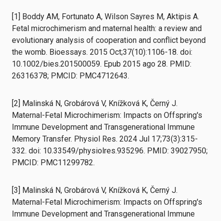
[1] Boddy AM, Fortunato A, Wilson Sayres M, Aktipis A.
Fetal microchimerism and maternal health: a review and
evolutionary analysis of cooperation and conflict beyond
the womb. Bioessays. 2015 Oct;37(10):1106-18. doi:
10.1002/bies.201500059. Epub 2015 ago 28. PMID:
26316378; PMCID: PMC4712643.
[2] Malinská N, Grobárová V, Knížková K, Černý J.
Maternal-Fetal Microchimerism: Impacts on Offspring's
Immune Development and Transgenerational Immune
Memory Transfer. Physiol Res. 2024 Jul 17;73(3):315-
332. doi: 10.33549/physiolres.935296. PMID: 39027950;
PMCID: PMC11299782.
[3] Malinská N, Grobárová V, Knížková K, Černý J.
Maternal-Fetal Microchimerism: Impacts on Offspring's
Immune Development and Transgenerational Immune