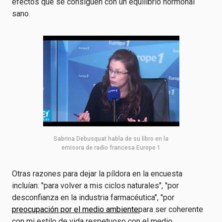
efectos que se consiguen con un equilibrio hormonal
sano.
Sabrina Debusquat habla de su libro en la
emisora de radio francesa Europe 1
Otras razones para dejar la píldora en la encuesta
incluían: "para volver a mis ciclos naturales", "por
desconfianza en la industria farmacéutica", "por
preocupación por el medio ambiente
para ser coherente
con mi estilo de vida respetuoso con el medio