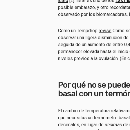
lúteo
[2]. Este es uno de los
Las mú
posible embarazo, y otro recordato
observado por los biomarcadores, i
Como un Tempdrop
revise
Como se 
observar una ligera disminución de 
seguida de un aumento de entre 0,4
permanecer elevada hasta el inicio
niveles previos a la ovulación. (E
Por qué no se puede
basal con un termó
El cambio de temperatura relativam
que necesitas un termómetro basal
decimales, en lugar de
décimas
de 