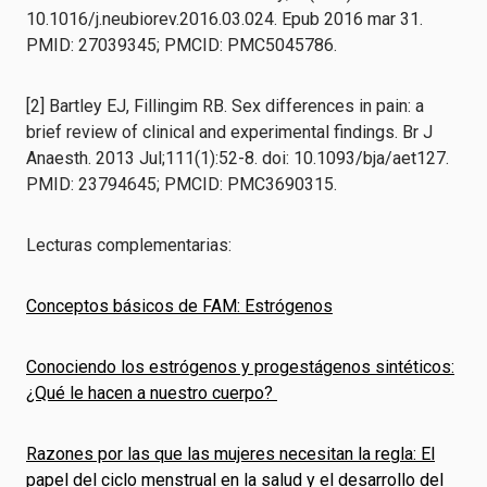
10.1016/j.neubiorev.2016.03.024. Epub 2016 mar 31.
PMID: 27039345; PMCID: PMC5045786.
[2] Bartley EJ, Fillingim RB. Sex differences in pain: a
brief review of clinical and experimental findings. Br J
Anaesth. 2013 Jul;111(1):52-8. doi: 10.1093/bja/aet127.
PMID: 23794645; PMCID: PMC3690315.
Lecturas complementarias:
Conceptos básicos de FAM: Estrógenos
Conociendo los estrógenos y progestágenos sintéticos:
¿Qué le hacen a nuestro cuerpo?
Razones por las que las mujeres necesitan la regla: El
papel del ciclo menstrual en la salud y el desarrollo del