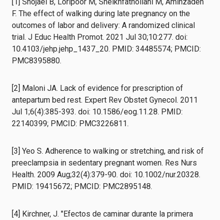
[1] Shojaei B, Loripoor M, Sheikhfathollahi M, Aminzadeh
F. The effect of walking during late pregnancy on the
outcomes of labor and delivery: A randomized clinical
trial. J Educ Health Promot. 2021 Jul 30;10:277. doi:
10.4103/jehp.jehp_1437_20. PMID: 34485574; PMCID:
PMC8395880.
[2] Maloni JA. Lack of evidence for prescription of
antepartum bed rest. Expert Rev Obstet Gynecol. 2011
Jul 1;6(4):385-393. doi: 10.1586/eog.11.28. PMID:
22140399; PMCID: PMC3226811.
[3] Yeo S. Adherence to walking or stretching, and risk of
preeclampsia in sedentary pregnant women. Res Nurs
Health. 2009 Aug;32(4):379-90. doi: 10.1002/nur.20328.
PMID: 19415672; PMCID: PMC2895148.
[4] Kirchner, J. "Efectos de caminar durante la primera