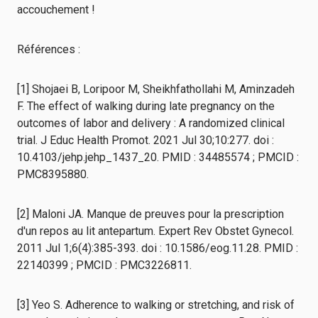
accouchement !
Références :
[1] Shojaei B, Loripoor M, Sheikhfathollahi M, Aminzadeh
F. The effect of walking during late pregnancy on the
outcomes of labor and delivery : A randomized clinical
trial. J Educ Health Promot. 2021 Jul 30;10:277. doi :
10.4103/jehp.jehp_1437_20. PMID : 34485574 ; PMCID :
PMC8395880.
[2] Maloni JA. Manque de preuves pour la prescription
d'un repos au lit antepartum. Expert Rev Obstet Gynecol.
2011 Jul 1;6(4):385-393. doi : 10.1586/eog.11.28. PMID :
22140399 ; PMCID : PMC3226811.
[3] Yeo S. Adherence to walking or stretching, and risk of