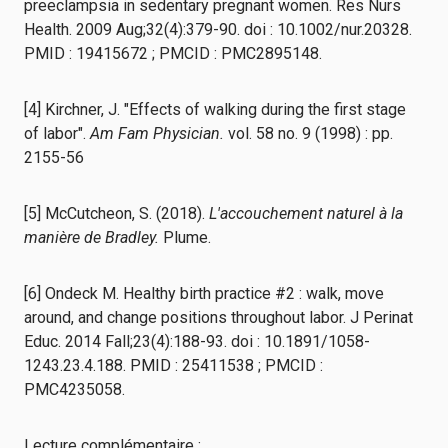
preeclampsia in sedentary pregnant women. Res Nurs
Health. 2009 Aug;32(4):379-90. doi : 10.1002/nur.20328.
PMID : 19415672 ; PMCID : PMC2895148.
[4] Kirchner, J. "Effects of walking during the first stage
of labor".
Am Fam Physician.
vol. 58 no. 9 (1998) : pp.
2155-56
[5] McCutcheon, S. (2018).
L'accouchement naturel à la
manière de Bradley.
Plume.
[6] Ondeck M. Healthy birth practice #2 : walk, move
around, and change positions throughout labor. J Perinat
Educ. 2014 Fall;23(4):188-93. doi : 10.1891/1058-
1243.23.4.188. PMID : 25411538 ; PMCID :
PMC4235058.
Lecture complémentaire :