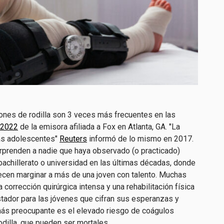
iones de rodilla son 3 veces más frecuentes en las
e 2022
de la emisora afiliada a Fox en Atlanta, GA. "La
 las adolescentes"
Reuters
informó de lo mismo en 2017.
orprenden a nadie que haya observado (o practicado)
bachillerato o universidad en las últimas décadas, donde
recen marginar a más de una joven con talento. Muchas
corrección quirúrgica intensa y una rehabilitación física
tador para las jóvenes que cifran sus esperanzas y
más preocupante es el elevado riesgo de coágulos
dilla, que pueden ser mortales.