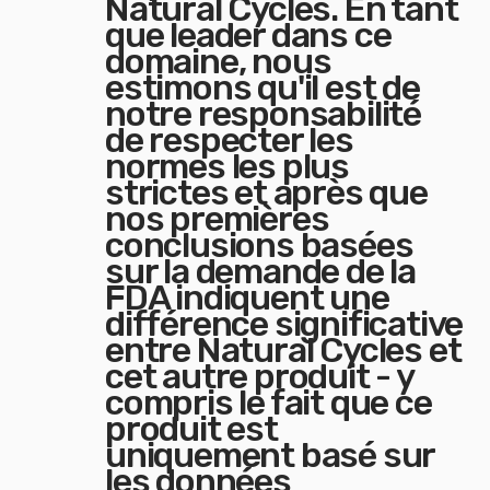
Natural Cycles. En tant
que leader dans ce
domaine, nous
estimons qu'il est de
notre responsabilité
de respecter les
normes les plus
strictes et après que
nos premières
conclusions basées
sur la demande de la
FDA indiquent une
différence significative
entre Natural Cycles et
cet autre produit - y
compris le fait que ce
produit est
uniquement basé sur
les données