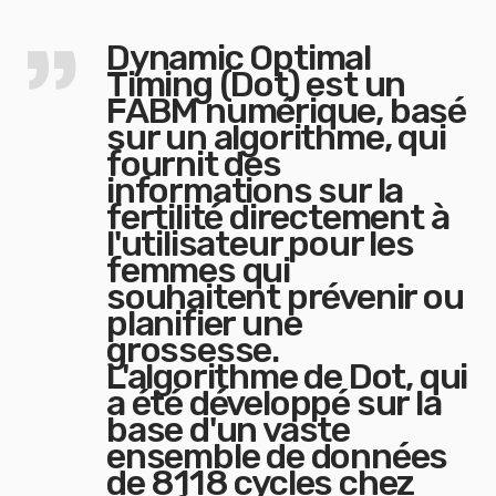
Dynamic Optimal
Timing (Dot) est un
FABM numérique, basé
sur un algorithme, qui
fournit des
informations sur la
fertilité directement à
l'utilisateur pour les
femmes qui
souhaitent prévenir ou
planifier une
grossesse.
L'algorithme de Dot, qui
a été développé sur la
base d'un vaste
ensemble de données
de 8118 cycles chez