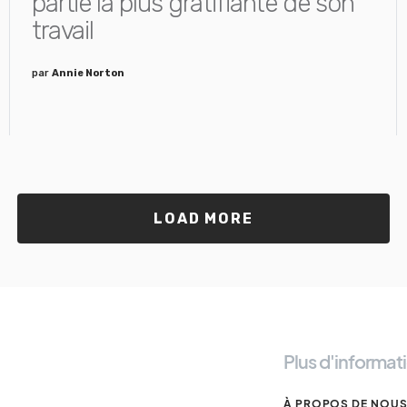
partie la plus gratifiante de son
travail
par
Annie Norton
LOAD MORE
Plus d'informat
À PROPOS DE NOU