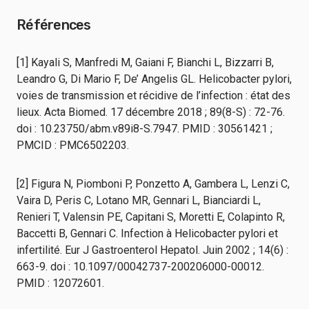
Références
[1] Kayali S, Manfredi M, Gaiani F, Bianchi L, Bizzarri B,
Leandro G, Di Mario F, De’ Angelis GL. Helicobacter pylori,
voies de transmission et récidive de l’infection : état des
lieux. Acta Biomed. 17 décembre 2018 ; 89(8-S) : 72-76.
doi : 10.23750/abm.v89i8-S.7947. PMID : 30561421 ;
PMCID : PMC6502203.
[2] Figura N, Piomboni P, Ponzetto A, Gambera L, Lenzi C,
Vaira D, Peris C, Lotano MR, Gennari L, Bianciardi L,
Renieri T, Valensin PE, Capitani S, Moretti E, Colapinto R,
Baccetti B, Gennari C. Infection à Helicobacter pylori et
infertilité. Eur J Gastroenterol Hepatol. Juin 2002 ; 14(6) :
663-9. doi : 10.1097/00042737-200206000-00012.
PMID : 12072601.