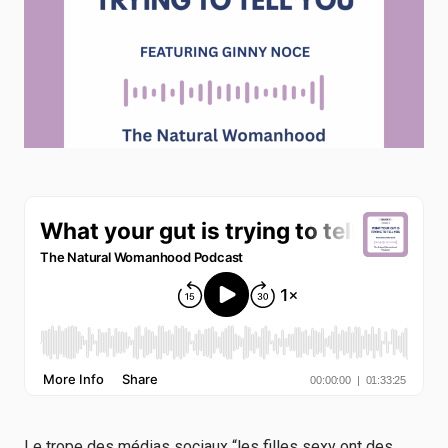
Le trope des médias sociaux “les filles sexy ont des