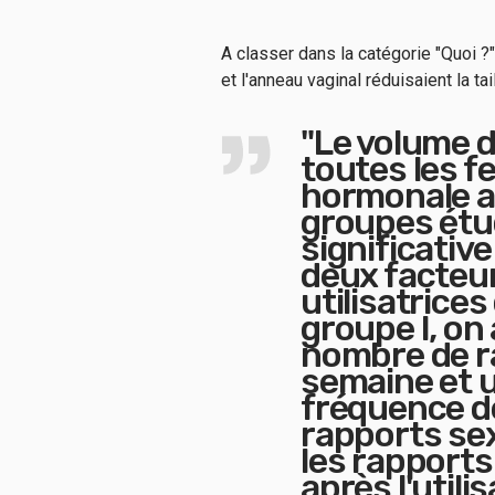
A classer dans la catégorie "Quoi ?
et l'anneau vaginal réduisaient la t
"Le volume d
toutes les f
hormonale a 
groupes étud
significativ
deux facteur
utilisatrices
groupe I, on
nombre de r
semaine et u
fréquence d
rapports se
les rapports
après l'utili