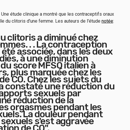
" Une étude clinique a montré que les contraceptifs oraux
aille du clitoris d'une femme. Les auteurs de l'étude
notée
:
u clitoris a diminué chez
emmes. . . La contraception
été associée, dans les deux
iés, à une diminution
e du score MFSQ italien à
s, plus marquée chez les
 de CO. Chez les sujets du
 a constaté une réduction du
apports sexuels par
ne réduction de la
es orgasmes pendant les
xuels. La douleur pendant
 sexuels s'est aggravée
sation de CO".