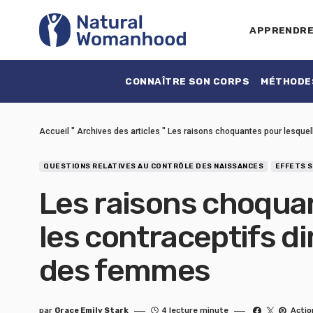
APPRENDR
CONNAÎTRE SON CORPS
MÉTHODES
Accueil
"
Archives des articles
"
Les raisons choquantes pour lesquel
QUESTIONS RELATIVES AU CONTRÔLE DES NAISSANCES
EFFETS S
Les raisons choquan
les contraceptifs di
des femmes
par
Grace Emily Stark
4 lecture minute
Actio