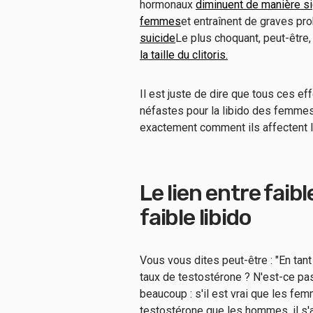
hormonaux
diminuent de manière si
femmes
et entraînent de graves pr
suicide
Le plus choquant, peut-être
la taille du clitoris.
Il est juste de dire que tous ces e
néfastes pour la libido des femmes
exactement comment ils affectent 
Le lien entre faib
faible libido
Vous vous dites peut-être : "En ta
taux de testostérone ? N'est-ce pas
beaucoup : s'il est vrai que les f
testostérone que les hommes, il s