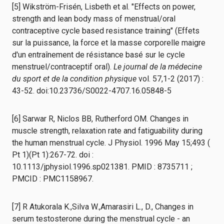
[5] Wikström-Frisén, Lisbeth et al. "Effects on power,
strength and lean body mass of menstrual/oral
contraceptive cycle based resistance training" (Effets
sur la puissance, la force et la masse corporelle maigre
d'un entraînement de résistance basé sur le cycle
menstruel/contraceptif oral).
Le journal de la médecine
du sport et de la condition physique
vol. 57,1-2 (2017) :
43-52. doi:10.23736/S0022-4707.16.05848-5
[6] Sarwar R, Niclos BB, Rutherford OM. Changes in
muscle strength, relaxation rate and fatiguability during
the human menstrual cycle. J Physiol. 1996 May 15;493 (
Pt 1)(Pt 1):267-72. doi :
10.1113/jphysiol.1996.sp021381. PMID : 8735711 ;
PMCID : PMC1158967.
[7] R Atukorala K.,Silva W.,Amarasiri L., D., Changes in
serum testosterone during the menstrual cycle - an