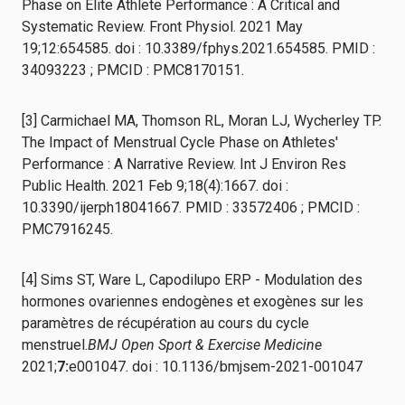
Phase on Elite Athlete Performance : A Critical and
Systematic Review. Front Physiol. 2021 May
19;12:654585. doi : 10.3389/fphys.2021.654585. PMID :
34093223 ; PMCID : PMC8170151.
[3] Carmichael MA, Thomson RL, Moran LJ, Wycherley TP.
The Impact of Menstrual Cycle Phase on Athletes'
Performance : A Narrative Review. Int J Environ Res
Public Health. 2021 Feb 9;18(4):1667. doi :
10.3390/ijerph18041667. PMID : 33572406 ; PMCID :
PMC7916245.
[4] Sims ST, Ware L, Capodilupo ERP - Modulation des
hormones ovariennes endogènes et exogènes sur les
paramètres de récupération au cours du cycle
menstruel.
BMJ Open Sport & Exercise Medicine
2021;
7:
e001047. doi : 10.1136/bmjsem-2021-001047