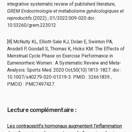
integrative systematic review of published literature,
GREM Endocrinologie et métabolisme gynécologiques et
reproductifs
(2022) ; 01/2022:009-020 doi :
10.53260/grem.223012
[8] McNulty KL, Elliott-Sale KJ, Dolan E, Swinton PA,
Ansdell P, Goodall S, Thomas K, Hicks KM. The Effects of
Menstrual Cycle Phase on Exercise Performance in
Eumenorrheic Women : A Systematic Review and Meta-
Analysis. Sports Med. 2020 Oct;50(10):1813-1827. doi :
10.1007/s40279-020-01319-3. PMID : 32661839 ;
PMCID : PMC7497427.
Lecture complémentaire :
Les contraceptifs hormonaux augmentent l'inflammation