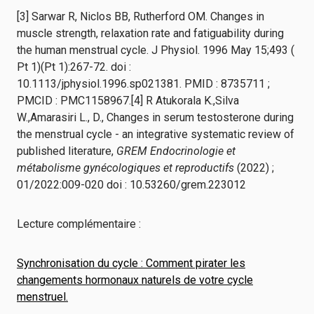
[3] Sarwar R, Niclos BB, Rutherford OM. Changes in
muscle strength, relaxation rate and fatiguability during
the human menstrual cycle. J Physiol. 1996 May 15;493 (
Pt 1)(Pt 1):267-72. doi :
10.1113/jphysiol.1996.sp021381. PMID : 8735711 ;
PMCID : PMC1158967.[4] R Atukorala K.,Silva
W.,Amarasiri L., D., Changes in serum testosterone during
the menstrual cycle - an integrative systematic review of
published literature,
GREM Endocrinologie et
métabolisme gynécologiques et reproductifs
(2022) ;
01/2022:009-020 doi : 10.53260/grem.223012
Lecture complémentaire :
Synchronisation du cycle : Comment pirater les
changements hormonaux naturels de votre cycle
menstruel.