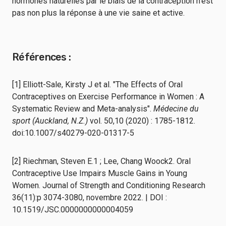
hormones naturelles par le biais de la contraception n'est
pas non plus la réponse à une vie saine et active.
Références :
[1] Elliott-Sale, Kirsty J et al. "The Effects of Oral
Contraceptives on Exercise Performance in Women : A
Systematic Review and Meta-analysis".
Médecine du
sport (Auckland, N.Z.)
vol. 50,10 (2020) : 1785-1812.
doi:10.1007/s40279-020-01317-5
[2] Riechman, Steven E.1 ; Lee, Chang Woock2. Oral
Contraceptive Use Impairs Muscle Gains in Young
Women. Journal of Strength and Conditioning Research
36(11):p 3074-3080, novembre 2022. | DOI :
10.1519/JSC.0000000000004059