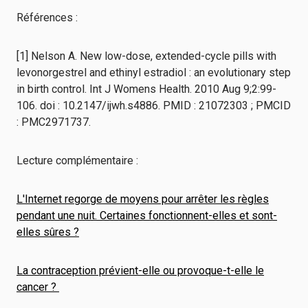
Références :
[1] Nelson A. New low-dose, extended-cycle pills with
levonorgestrel and ethinyl estradiol : an evolutionary step
in birth control. Int J Womens Health. 2010 Aug 9;2:99-
106. doi : 10.2147/ijwh.s4886. PMID : 21072303 ; PMCID
: PMC2971737.
Lecture complémentaire :
L'Internet regorge de moyens pour arrêter les règles
pendant une nuit. Certaines fonctionnent-elles et sont-
elles sûres ?
La contraception prévient-elle ou provoque-t-elle le
cancer ?