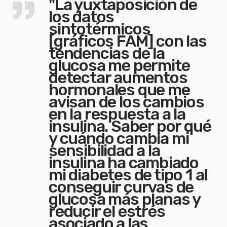
"La yuxtaposición de
los datos
sintotérmicos
[gráficos FAM] con las
tendencias de la
glucosa me permite
detectar aumentos
hormonales que me
avisan de los cambios
en la respuesta a la
insulina. Saber por qué
y cuándo cambia mi
sensibilidad a la
insulina ha cambiado
mi diabetes de tipo 1 al
conseguir curvas de
glucosa más planas y
reducir el estrés
asociado a las