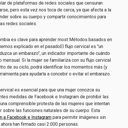
blar de plataformas de redes sociales que censuran
se, pero esta vez nos toca de cerca, ya que afecta a la
nder sobre su cuerpo y compartir conocimientos para
las redes sociales.
mbia es clave para aprender m
ost
Métodos basados en
hemos explicado en el pasado
El flujo cervical es "un
duzca un embarazo", un indicador importante de cuándo
o mensual. Si la mujer se familiariza con su flujo cervical
ro de su ciclo, podrá identificar los momentos más (y
erramienta para ayudarla a concebir o evitar el embarazo.
cervical es esencial para que una mujer conozca su
ientes medidas de Facebook e Instagram de prohibir las
 una comprensible protesta de las mujeres que intentan
r sobre las funciones naturales de su cuerpo. Esta
ón a Facebook e Instagram
para permitir imágenes sin
a ahora han firmado casi 2.000 personas.