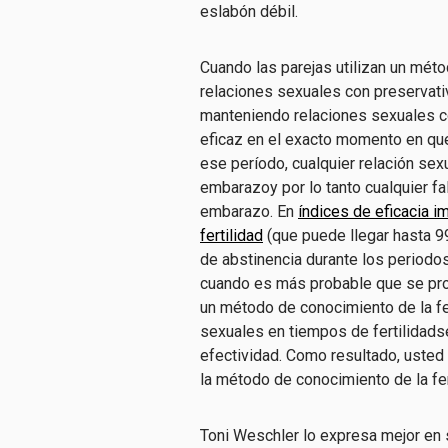
eslabón débil.
Cuando las parejas utilizan un
métod
relaciones sexuales con preservativo
manteniendo relaciones sexuales c
eficaz en el
exacto
momento en que
ese período, cualquier relación sex
embarazo
y
por lo tanto
cualquier fa
embarazo.
En
índices de eficacia 
fertilidad
(
que puede llegar hasta
9
de
abstinencia durante los periodos
cuando es más probable que se pr
un
método de conocimiento de la fe
sexuales en tiempos de fertilidad
s
efectividad.
Como resultado, usted
la
método de conocimiento de la ferti
Toni Weschler lo expresa mejor en 