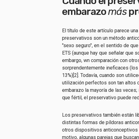
Cuando el preser
embarazo
más
p
El título de este artículo parece 
preservativos son un método antic
"sexo seguro", en el sentido de qu
ETS (aunque hay que señalar que 
embargo, w
n comparación con otro
sorprendentemente ineficaces (lo
13%
)
[
2
].
Todavía
,
cuando
son
utilice
utilización perfectos
son tan altos
embarazo
la mayoría de las veces
; 
que
fértil, el preservativo puede r
Los preservativos también están lib
distintas formas de píldoras antic
otros dispositivos anticonceptivos
motivo, algunas parejas que busca