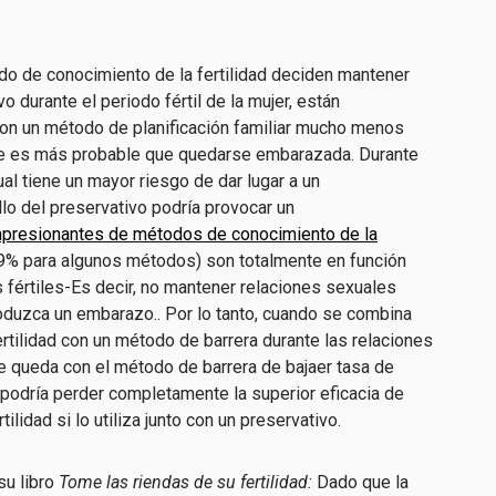
o de conocimiento de la fertilidad
deciden mantener
 durante el periodo fértil de la mujer, están
on un método de planificación familiar mucho menos
 es más probable que
quedarse embarazada. Durante
ual tiene un
mayor
riesgo
de dar lugar a un
llo del preservativo
podría
provocar un
impresionantes
de métodos de conocimiento de la
9%
para algunos métodos
)
son totalmente
en función
 fértiles
-Es decir, no mantener relaciones sexuales
oduzca un embarazo.
.
Por lo tanto, cuando
se combina
rtilidad
con un método de barrera
durante las relaciones
e queda con el método de barrera de baja
er
tasa de
podría perder completamente la
superior
eficacia de
lidad si lo utiliza junto con un preservativo.
su libro
Tome las riendas de su fertilidad
:
Dado que la