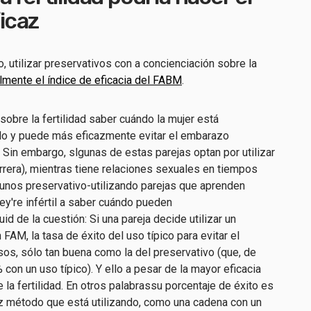
icaz
vo, utilizar preservativos con
a
concienciación sobre la
almente
el índice de eficacia del FABM
.
sobre la fertilidad
saber cuándo la mujer está
clo y puede
más eficazmente
evitar el embarazo
.
Sin embargo,
s
lgunas de estas parejas optan por utilizar
rera),
mientras tiene relaciones sexuales
en tiempos
gunos
preservativo-
utilizando parejas
que aprenden
ey're
infértil
a
saber cuándo pueden
id de la cuestión: Si una pareja decide utilizar un
FAM, la tasa de éxito del uso típico para evitar el
sos, sólo tan buena como la del preservativo (que, de
on un uso típico). Y ello a pesar de la mayor eficacia
a fertilidad.
En
otros
palabras
su porcentaje de éxito es
z
método que está utilizando, como una cadena con un