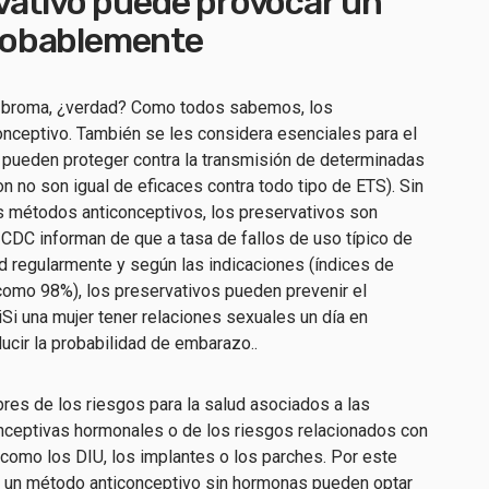
vativo puede provocar un
robablemente
una broma, ¿verdad? Como todos sabemos, los
onceptivo.
También se les considera esenciales para el
e pueden proteger contra la transmisión de determinadas
son
no son igual de eficaces
contra todo tipo de ETS). Sin
s métodos anticonceptivos, los preservativos son
s CDC informan de que
a
tasa de fallos de uso típico de
d regularmente y según las indicaciones
(índices de
 como
98%
)
,
los preservativos pueden
prevenir el
i
Si una mujer
tener relaciones sexuales un día en
educir la probabilidad de embarazo.
.
res de los riesgos para la salud asociados a las
onceptivas hormonales o de los riesgos relacionados con
 como los DIU, los implantes o los parches. Por este
n un método anticonceptivo sin hormonas pueden optar