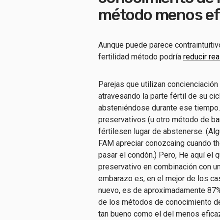
método menos ef
Aunque puede
parece
contraintuiti
fertilidad
método podría
reducir re
Parejas que utilizan
concienciación 
atravesando la parte fértil de su ci
absteniéndose durante ese tiempo
preservativos (u otro método de bar
fértiles
en lugar de abstenerse
.
(
Al
FAM
apreciar
conozca
ing
cuando t
h
pasar
el
condón.
)
Pero
,
He aquí el qu
preservativo en combinación con un 
embarazo es, en el mejor de los ca
nuevo, es de aproximadamente 87% c
de los métodos de conocimiento de l
tan bueno como el del
menos efica