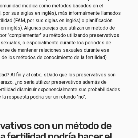
la comunidad médica como métodos basados en el
M, por sus siglas en inglés), más informalmente llamados
lidad (FAM, por sus siglas en inglés) o planificación
s en inglés). Algunas parejas que utilizan un método de
n por "complementar" su método utilizando preservativos
 sexuales, o especialmente durante los periodos de
enerse de mantener relaciones sexuales durante ese
 de los métodos de conocimiento de la fertilidad).
dad? Al fin y al cabo,
s
Dado que los preservativos son
arazo, ¿no sería
utilizar preservativos además de
rtilidad
disminuir exponencialmente sus probabilidades
la respuesta podría ser un rotundo "no".
ervativos con un método de
a fertilidad
podría hacer
el