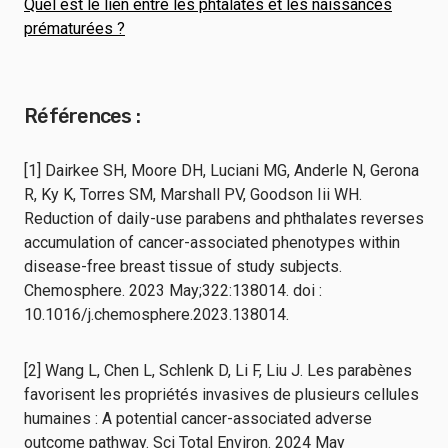
Quel est le lien entre les phtalates et les naissances
prématurées ?
Références :
[1] Dairkee SH, Moore DH, Luciani MG, Anderle N, Gerona
R, Ky K, Torres SM, Marshall PV, Goodson Iii WH.
Reduction of daily-use parabens and phthalates reverses
accumulation of cancer-associated phenotypes within
disease-free breast tissue of study subjects.
Chemosphere. 2023 May;322:138014. doi :
10.1016/j.chemosphere.2023.138014.
[2] Wang L, Chen L, Schlenk D, Li F, Liu J. Les parabènes
favorisent les propriétés invasives de plusieurs cellules
humaines : A potential cancer-associated adverse
outcome pathway. Sci Total Environ. 2024 May