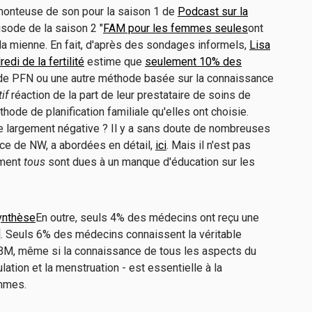
monteuse de son pour la saison 1 de
Podcast sur la
pisode de la saison 2 "
FAM pour les femmes seules
ont
 la mienne. En fait, d'après des sondages informels,
Lisa
di de la fertilité
estime que
seulement 10% des
 de PFN ou une autre méthode basée sur la connaissance
tif
réaction de la part de leur prestataire de soins de
thode de planification familiale qu'elles ont choisie.
de largement négative ? Il y a sans doute de nombreuses
rice de NW, a abordées en détail,
ici
. Mais il n'est pas
ement
tous
sont dues à un manque d'éducation sur les
synthèse
En outre, seuls 4% des médecins ont reçu une
]. Seuls 6% des médecins connaissent la véritable
ABM, même si la connaissance de tous les aspects du
ation et la menstruation - est essentielle à la
emmes.