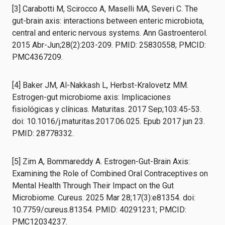
[3] Carabotti M, Scirocco A, Maselli MA, Severi C. The
gut-brain axis: interactions between enteric microbiota,
central and enteric nervous systems. Ann Gastroenterol.
2015 Abr-Jun;28(2):203-209. PMID: 25830558; PMCID:
PMC4367209.
[4] Baker JM, Al-Nakkash L, Herbst-Kralovetz MM.
Estrogen-gut microbiome axis: Implicaciones
fisiológicas y clínicas. Maturitas. 2017 Sep;103:45-53.
doi: 10.1016/j.maturitas.2017.06.025. Epub 2017 jun 23.
PMID: 28778332.
[5] Zim A, Bommareddy A. Estrogen-Gut-Brain Axis:
Examining the Role of Combined Oral Contraceptives on
Mental Health Through Their Impact on the Gut
Microbiome. Cureus. 2025 Mar 28;17(3):e81354. doi:
10.7759/cureus.81354. PMID: 40291231; PMCID:
PMC12034237.