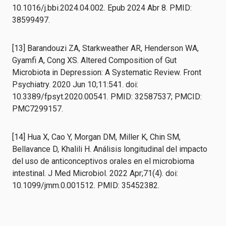
10.1016/j.bbi.2024.04.002. Epub 2024 Abr 8. PMID:
38599497.
[13] Barandouzi ZA, Starkweather AR, Henderson WA,
Gyamfi A, Cong XS. Altered Composition of Gut
Microbiota in Depression: A Systematic Review. Front
Psychiatry. 2020 Jun 10;11:541. doi:
10.3389/fpsyt.2020.00541. PMID: 32587537; PMCID:
PMC7299157.
[14] Hua X, Cao Y, Morgan DM, Miller K, Chin SM,
Bellavance D, Khalili H. Análisis longitudinal del impacto
del uso de anticonceptivos orales en el microbioma
intestinal. J Med Microbiol. 2022 Apr;71(4). doi:
10.1099/jmm.0.001512. PMID: 35452382.