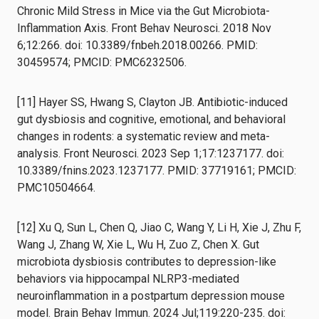
Chronic Mild Stress in Mice via the Gut Microbiota-
Inflammation Axis. Front Behav Neurosci. 2018 Nov
6;12:266. doi: 10.3389/fnbeh.2018.00266. PMID:
30459574; PMCID: PMC6232506.
[11] Hayer SS, Hwang S, Clayton JB. Antibiotic-induced
gut dysbiosis and cognitive, emotional, and behavioral
changes in rodents: a systematic review and meta-
analysis. Front Neurosci. 2023 Sep 1;17:1237177. doi:
10.3389/fnins.2023.1237177. PMID: 37719161; PMCID:
PMC10504664.
[12] Xu Q, Sun L, Chen Q, Jiao C, Wang Y, Li H, Xie J, Zhu F,
Wang J, Zhang W, Xie L, Wu H, Zuo Z, Chen X. Gut
microbiota dysbiosis contributes to depression-like
behaviors via hippocampal NLRP3-mediated
neuroinflammation in a postpartum depression mouse
model. Brain Behav Immun. 2024 Jul;119:220-235. doi: