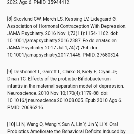
2022 Ago 6. PMID: 35944412.
[8] Skovlund CW, Mørch LS, Kessing LV, Lidegaard Ø.
Association of Hormonal Contraception With Depression.
JAMA Psychiatry. 2016 Nov 1;73(11):1154-1162. doi:
10.1001/jamapsychiatry.2016.2387. Fe de erratas en:
JAMA Psychiatry. 2017 Jul 1;74(7):764. doi:
10.1001/jamapsychiatry.2017.1446. PMID: 27680324.
[9] Desbonnet L, Garrett L, Clarke G, Kiely B, Cryan JF,
Dinan TG. Effects of the probiotic Bifidobacterium
infantis in the maternal separation model of depression.
Neuroscience. 2010 Nov 10;170(4):1179-88. doi:
10.1016/j.neuroscience.2010.08.005. Epub 2010 Ago 6.
PMID: 20696216.
[10] Li N, Wang Q, Wang Y, Sun A, Lin Y, Jin Y, Li X. Oral
Probiotics Ameliorate the Behavioral Deficits Induced by