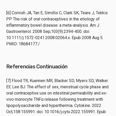
[6] Cornish JA, Tan E, Simillis C, Clark SK, Teare J, Tekkis
PP. The risk of oral contraceptives in the etiology of
inflammatory bowel disease: a meta-analysis. Am J
Gastroenterol. 2008 Sep;103(9):2394-400. doi:
10.1111/j.1572-0241.2008.02064.x. Epub 2008 Aug 5.
PMID: 18684177./
Referencias Continuación
[7] Flood TR, Kuennen MR, Blacker SD, Myers SD, Walker
EF, Lee BJ. The effect of sex, menstrual cycle phase and
oral contraceptive use on intestinal permeability and ex-
vivo monocyte TNFα release following treatment with
lipopolysaccharide and hyperthermia. Cytokine. 2022
Oct;158:155991. doi: 10.1016/j.cyto.2022.155991. Epub