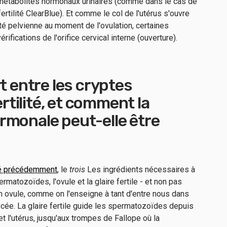
étabolites hormonaux urinaires (comme dans le cas de
ertilité ClearBlue). Et comme le col de l'utérus s'ouvre
é pelvienne au moment de l'ovulation, certaines
fications de l'orifice cervical interne (ouverture).
t entre les cryptes
ertilité, et comment la
rmonale peut-elle être
é précédemment
, le
trois
Les ingrédients nécessaires à
matozoïdes, l'ovule et la glaire fertile - et non pas
 ovule, comme on l'enseigne à tant d'entre nous dans
ycée. La glaire fertile guide les spermatozoïdes depuis
s et l'utérus, jusqu'aux trompes de Fallope où la