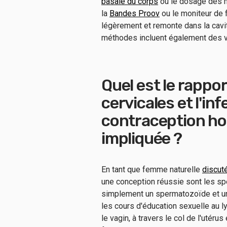
basale du corps
ou le dosage des m
la
Bandes Proov
ou le moniteur de f
légèrement et remonte dans la cavit
méthodes incluent également des véri
Quel est le rappor
cervicales et l'inf
contraception ho
impliquée ?
En tant que femme naturelle
discut
une conception réussie sont les sper
simplement un spermatozoïde et un
les cours d'éducation sexuelle au l
le vagin, à travers le col de l'utéru