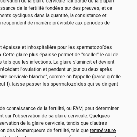
rvation de la glaire cervicale fait partie de la plupart
ance de la fertilité fondées sur des preuves, et ce
ents cycliques dans la quantité, la consistance et
correspondent de manière prévisible aux périodes de
nt épaisse et inhospitalière pour les spermatozoïdes
n. Cette glaire plus épaisse permet de "sceller" le col de
 tels que les infections. La glaire s'amincit et devient
précédant l'ovulation et pendant un jour ou deux après
"glaire cervicale blanche", comme on l'appelle (parce qu'elle
f !), laisse passer les spermatozoïdes qui se dirigent
 connaissance de la fertilité, ou FAM, peut déterminer
nt sur l'observation de sa glaire cervicale.
Quelques
ervation de la glaire cervicale, tandis que d'autres
on des biomarqueurs de fertilité, tels que
température