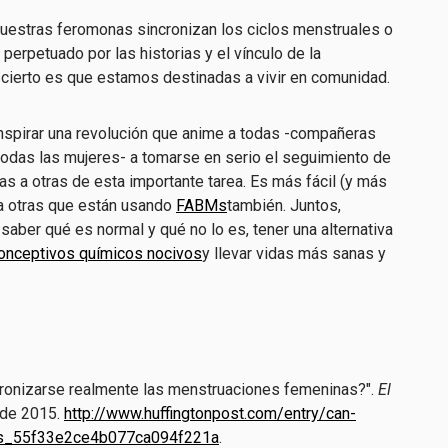
nuestras feromonas sincronizan los ciclos menstruales o
 perpetuado por las historias y el vínculo de la
cierto es que estamos destinadas a vivir en comunidad.
spirar una revolución que anime a todas -compañeras
 todas las mujeres- a tomarse en serio el seguimiento de
as a otras de esta importante tarea. Es más fácil (y más
 a otras que están usando
FABMs
también. Juntos,
er qué es normal y qué no lo es, tener una alternativa
onceptivos químicos nocivos
y llevar vidas más sanas y
ronizarse realmente las menstruaciones femeninas?".
El
 de 2015.
http://www.huffingtonpost.com/entry/can-
us_55f33e2ce4b077ca094f221a
.