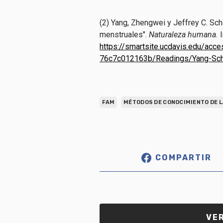
(2) Yang, Zhengwei y Jeffrey C. Sch
menstruales".
Naturaleza humana.
https://smartsite.ucdavis.edu/ac
76c7c012163b/Readings/Yang-Sch
FAM
MÉTODOS DE CONOCIMIENTO DE L
COMPARTIR
VER