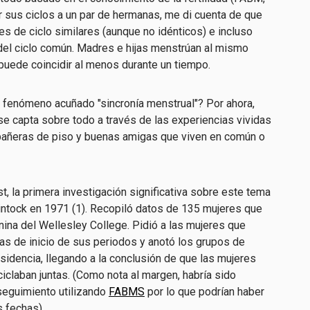
ar sus ciclos a un par de hermanas, me di cuenta de que
es de ciclo similares (aunque no idénticos) e incluso
 del ciclo común. Madres e hijas menstrúan al mismo
 puede coincidir al menos durante un tiempo.
 fenómeno acuñado "sincronía menstrual"? Por ahora,
se capta sobre todo a través de las experiencias vividas
pañeras de piso y buenas amigas que viven en común o
t, la primera investigación significativa sobre este tema
lintock en 1971 (1). Recopiló datos de 135 mujeres que
nina del Wellesley College. Pidió a las mujeres que
as de inicio de sus periodos y anotó los grupos de
esidencia, llegando a la conclusión de que las mujeres
iclaban juntas. (Como nota al margen, habría sido
seguimiento utilizando
FABMS
por lo que podrían haber
s fechas).