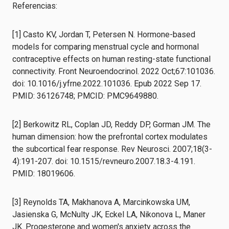
Referencias:
[1] Casto KV, Jordan T, Petersen N. Hormone-based
models for comparing menstrual cycle and hormonal
contraceptive effects on human resting-state functional
connectivity. Front Neuroendocrinol. 2022 Oct;67:101036.
doi: 10.1016/j.yfrne.2022.101036. Epub 2022 Sep 17.
PMID: 36126748; PMCID: PMC9649880.
[2] Berkowitz RL, Coplan JD, Reddy DP, Gorman JM. The
human dimension: how the prefrontal cortex modulates
the subcortical fear response. Rev Neurosci. 2007;18(3-
4):191-207. doi: 10.1515/revneuro.2007.18.3-4.191.
PMID: 18019606.
[3] Reynolds TA, Makhanova A, Marcinkowska UM,
Jasienska G, McNulty JK, Eckel LA, Nikonova L, Maner
JK. Progesterone and women's anxiety across the