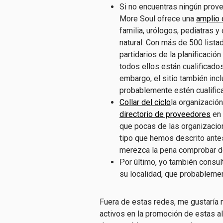
Si no encuentras ningún prov
More Soul ofrece una
amplio 
familia, urólogos, pediatras y
natural. Con más de 500 lista
partidarios de la planificació
todos ellos están cualificados
embargo, el sitio también inc
probablemente estén cualific
Collar del ciclo
la organizació
directorio de proveedores
en 
que pocas de las organizacio
tipo que hemos descrito antes
merezca la pena comprobar d
Por último, yo también consult
su localidad, que probableme
Fuera de estas redes, me gustaría
activos en la promoción de estas a