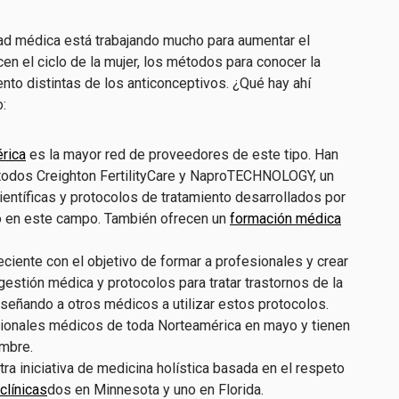
ad médica está trabajando mucho para aumentar el
n el ciclo de la mujer, los métodos para conocer la
ento distintas de los anticonceptivos. ¿Qué hay ahí
:
érica
es la mayor red de proveedores de este tipo. Han
todos Creighton FertilityCare y NaproTECHNOLOGY, un
ientíficas y protocolos de tratamiento desarrollados por
ro en este campo. También ofrecen un
formación médica
eciente con el objetivo de formar a profesionales y crear
gestión médica y protocolos para tratar trastornos de la
nseñando a otros médicos a utilizar estos protocolos.
ionales médicos de toda Norteamérica en mayo y tienen
embre.
ra iniciativa de medicina holística basada en el respeto
 clínicas
dos en Minnesota y uno en Florida.