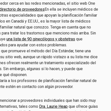
eedor cerca en las redes mencionadas, el sitio web One
directorio de proveedores
En ella se incluyen médicos de
 otras especialidades que apoyan la planificación familiar
dos en Canadá y EE.UU., es la mayor lista de médicos
n familiar natural que conozco. Tenga en cuenta que no
 para tratar los trastornos que menciono más arriba. Sin
luye
una lista de 90 ginecólogos y obstetras
que
ados para ayudar con estos problemas.
n que promueve el método del Día Estándar, tiene una
su sitio web, aunque un rápido vistazo a su lista me dice
nes ofrecen realmente un tratamiento especializado del
. Sin embargo, algunas sí lo hacen, y puede que
e qué disponen.
aría a los profesores de planificación familiar natural de
nte estén en contacto con algún proveedor.
 mencionar a proveedores individuales que han sido muy
lternativas, tales como
Dra. Laurie Heap
que ofrece guías